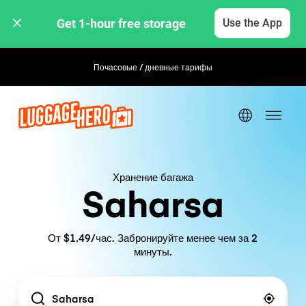
Get 1-hour free storage 
Use the App
Почасовые / дневные тарифы
Гибкое бронирование
Хранение багажа
Saharsa
От $1.49/час. Забронируйте менее чем за 2
минуты.
Location