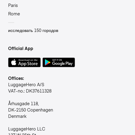
Paris
Rome
исследовать 150 городов
Official App
Offices:
LuggageHero A/S
VAT-no.: DK37611328
Århusgade 118,
DK-2150 Copenhagen
Denmark
LuggageHero LLC
137 W 25th St,