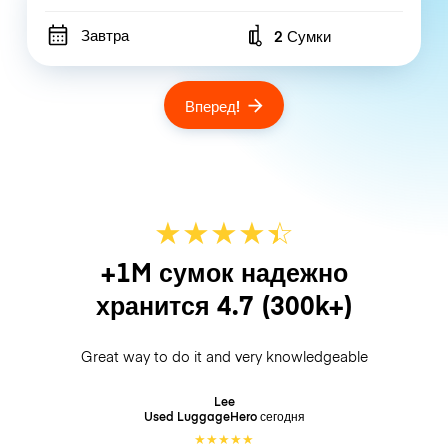
Завтра
2 Сумки
Number of bags
Вперед!
★
★
★
★
☆
★
+1M сумок надежно
хранится
4.7
(300k+)
Great way to do it and very knowledgeable
Lee
Used LuggageHero
сегодня
★
★
★
★
★