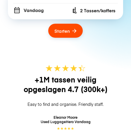
Vandaag
2 Tassen/koffers
Number of bags
Starten
★
★
★
★
☆
★
+1M tassen veilig
opgeslagen
4.7
(300k+)
Easy to find and organise. Friendly staff.
Eleanor Moore
Used LuggageHero
Vandaag
★
★
★
★
★