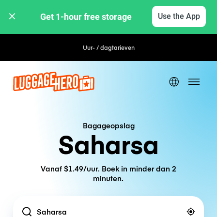
Get 1-hour free storage 
Use the App
Uur- / dagtarieven
Bagageopslag
Saharsa
Vanaf $1.49/uur. Boek in minder dan 2
minuten.
Location