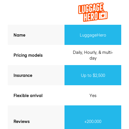
Name
LuggageHero
Daily, Hourly, & multi-
Pricing models
day
Insurance
Up to $2,500
Flexible arrival
Yes
Reviews
+200.000