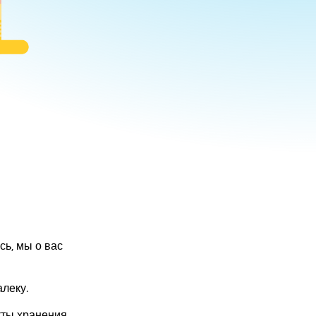
сь, мы о вас
леку.
кты хранения