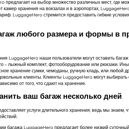
ro предлагает на выбор множество различных мест, где мо
от камер хранения на вокзалах и в аэропортах, LuggageHer
тариф. LuggageHero стремится предоставить гибкие услови
агаж любого размера и формы в 
ения LuggageHero наши пользователи могут оставить багаж
то – лыжный комплект, фотооборудование или рюкзаки. Ины
ное хранение сумки, чемоданы, ручную кладь, или любой др
довольные клиенты. Клиенты LuggageHero могут выбирать 
ависимо от того, что сдают на хранение.
нить ваш багаж несколько дней
доставляет услуги длительного хранения, ведь мы знаем, ч
ействий.
ии багажа LuggageHero предлагает более низкий суточный