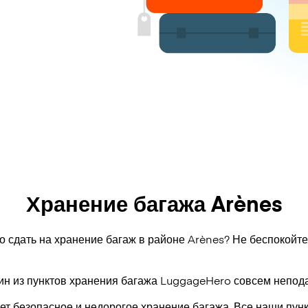
Хранение багажа Arènes
о сдать на хранение багаж в районе Arènes? Не беспокойте
ин из пунктов хранения багажа
LuggageHero
совсем непода
т безопасное и недорогое хранение багажа. Все наши пун