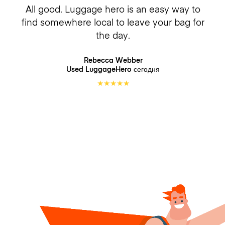
All good. Luggage hero is an easy way to
find somewhere local to leave your bag for
the day.
Rebecca Webber
Used LuggageHero
сегодня
★
★
★
★
★