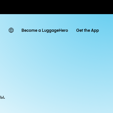
невные тарифы
Become a LuggageHero
Get the App
ы.