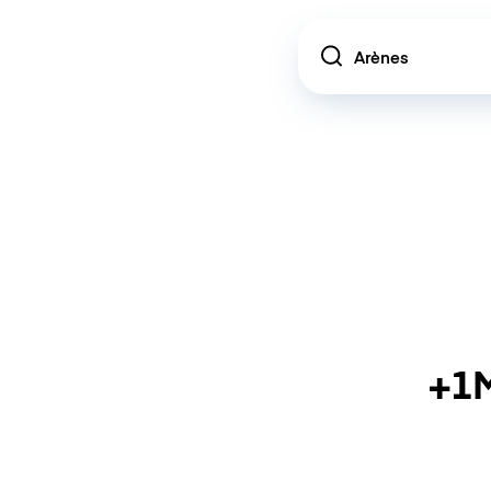
Location
+1