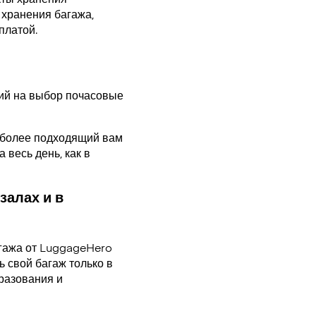
 хранения багажа,
оплатой.
ий на выбор почасовые
аиболее подходящий вам
 весь день, как в
залах и в
гажа от LuggageHero
 свой багаж только в
разования и