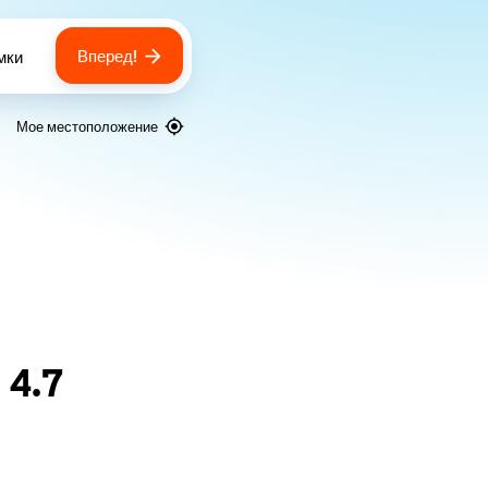
Вперед!
мки
 of bags
Мое местоположение
я
4.7