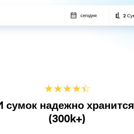
сегодня
2 Су
Number
★
★
★
★
☆
★
M сумок надежно хранитс
(300k+)