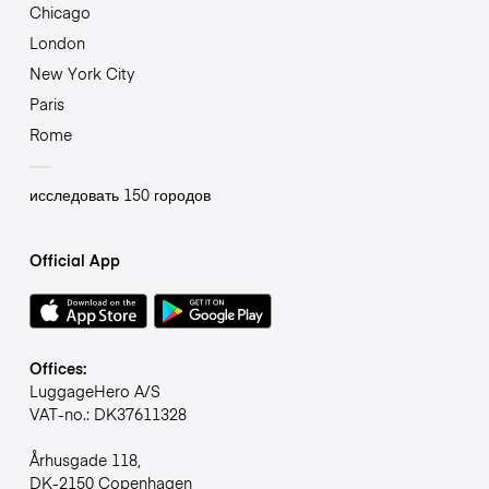
Chicago
London
New York City
Paris
Rome
исследовать 150 городов
Official App
Offices:
LuggageHero A/S
VAT-no.: DK37611328
Århusgade 118,
DK-2150 Copenhagen