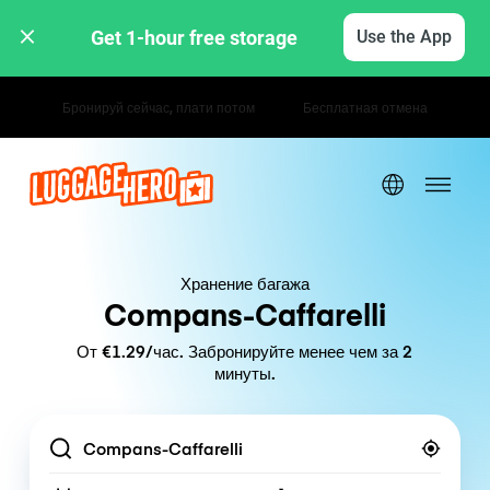
Get 1-hour free storage 
Use the App
Почасовые / дневные тарифы
Хранение багажа
Compans-Caffarelli
От €1.29/час. Забронируйте менее чем за 2
минуты.
Location