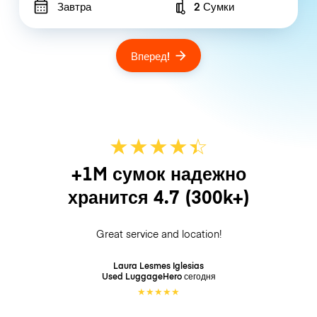
Завтра
2 Сумки
Number of bags
Вперед!
★
★
★
★
☆
★
+1M сумок надежно
хранится
4.7
(300k+)
Great service and location!
Laura Lesmes Iglesias
Used LuggageHero
сегодня
★
★
★
★
★