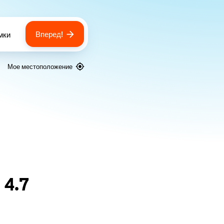
Вперед!
мки
 of bags
Мое местоположение
я
4.7