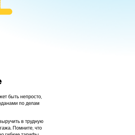
e
жет быть непросто,
моданами по делам
 выручить в трудную
гажа. Помните, что
о гибкие тарифы –