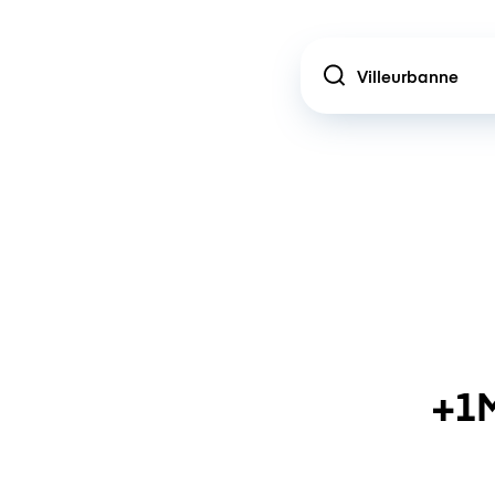
Location
+1