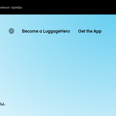
невные тарифы
Become a LuggageHero
Get the App
ы.