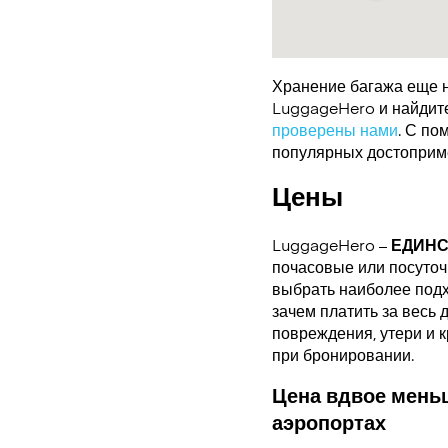
Хранение багажа еще н
LuggageHero и найдите 
проверены нами
. С по
популярных достоприме
Цены
LuggageHero –
ЕДИН
почасовые или посуточн
выбрать наиболее подх
зачем платить за весь 
повреждения, утери и 
при бронировании.
Цена вдвое меньш
аэропортах