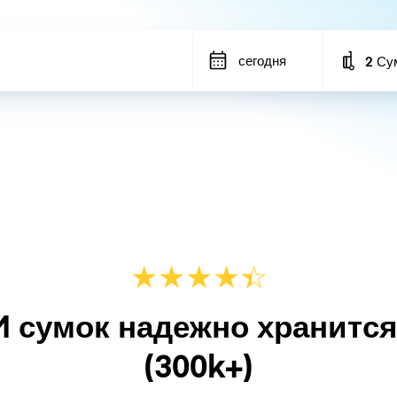
сегодня
2 Су
Number
★
★
★
★
☆
★
M сумок надежно хранитс
(300k+)