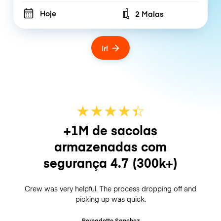
Hoje
2 Malas
Number of bags
Ir!
★
★
★
★
☆
★
+1M de sacolas
armazenadas com
segurança
4.7
(300k+)
Crew was very helpful. The process dropping off and
picking up was quick.
Bernadette Sanchez