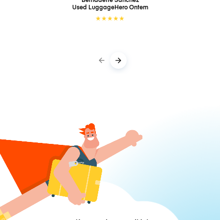
Used LuggageHero
Ontem
★
★
★
★
★