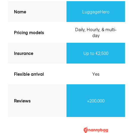
Name
LuggageHero
Daily, Hourly, & multi-
Pricing models
day
Insurance
Up to €2,500
Flexible arrival
Yes
Reviews
+200.000