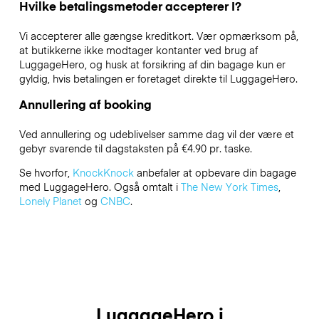
Hvilke betalingsmetoder accepterer I?
Vi accepterer alle gængse kreditkort. Vær opmærksom på,
at butikkerne ikke modtager kontanter ved brug af
LuggageHero, og husk at forsikring af din bagage kun er
gyldig, hvis betalingen er foretaget direkte til LuggageHero.
Annullering af booking
Ved annullering og udeblivelser samme dag vil der være et
gebyr svarende til dagstaksten på €4.90 pr. taske.
Se hvorfor,
KnockKnock
anbefaler at opbevare din bagage
med LuggageHero. Også omtalt i
The New York Times
,
Lonely Planet
og
CNBC
.
LuggageHero i