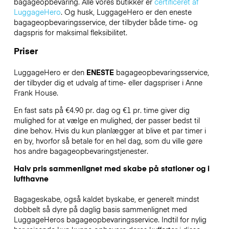
bagageopbevaring. Alle vores butikker er
certificeret af
LuggageHero
. Og husk, LuggageHero er den eneste
bagageopbevaringsservice, der tilbyder både time- og
dagspris for maksimal fleksibilitet.
Priser
LuggageHero er den
ENESTE
bagageopbevaringsservice,
der tilbyder dig et udvalg af time- eller dagspriser i Anne
Frank House.
En fast sats på €4.90 pr. dag og €1 pr. time giver dig
mulighed for at vælge en mulighed, der passer bedst til
dine behov. Hvis du kun planlægger at blive et par timer i
en by, hvorfor så betale for en hel dag, som du ville gøre
hos andre bagageopbevaringstjenester.
Halv pris sammenlignet med skabe på stationer og i
lufthavne
Bagageskabe, også kaldet byskabe, er generelt mindst
dobbelt så dyre på daglig basis sammenlignet med
LuggageHeros bagageopbevaringsservice. Indtil for nylig