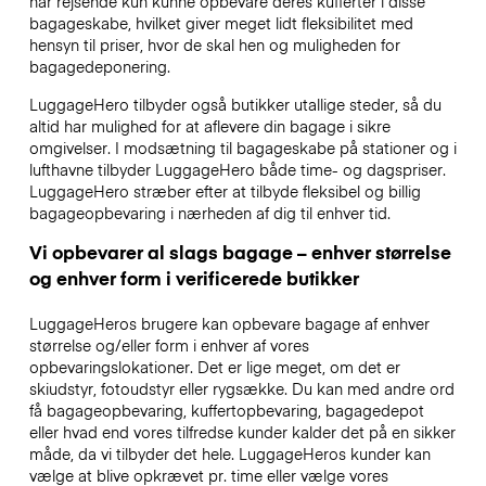
har rejsende kun kunne opbevare deres kufferter i disse
bagageskabe, hvilket giver meget lidt fleksibilitet med
hensyn til priser, hvor de skal hen og muligheden for
bagagedeponering.
LuggageHero tilbyder også butikker utallige steder, så du
altid har mulighed for at aflevere din bagage i sikre
omgivelser. I modsætning til bagageskabe på stationer og i
lufthavne tilbyder LuggageHero både time- og dagspriser.
LuggageHero stræber efter at tilbyde fleksibel og billig
bagageopbevaring i nærheden af dig til enhver tid.
Vi opbevarer al slags bagage – enhver størrelse
og enhver form i verificerede butikker
LuggageHeros brugere kan opbevare bagage af enhver
størrelse og/eller form i enhver af vores
opbevaringslokationer. Det er lige meget, om det er
skiudstyr, fotoudstyr eller rygsække. Du kan med andre ord
få bagageopbevaring, kuffertopbevaring, bagagedepot
eller hvad end vores tilfredse kunder kalder det på en sikker
måde, da vi tilbyder det hele. LuggageHeros kunder kan
vælge at blive opkrævet pr. time eller vælge vores