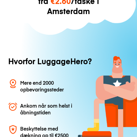
fra
€2.60
/taske i
Amsterdam
Hvorfor LuggageHero?
Mere end 2000
opbevaringssteder
Ankom når som helst i
åbningstiden
Beskyttelse med
dækning op til
€2500