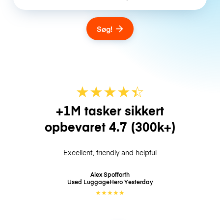
Søg!
★
★
★
★
☆
★
+1M tasker sikkert
opbevaret
4.7
(300k+)
Excellent, friendly and helpful
Alex Spofforth
Used LuggageHero
Yesterday
★
★
★
★
★