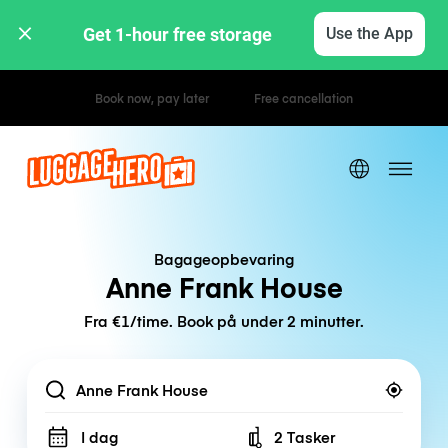
Get 1-hour free storage 
Use the App
Hourly / Daily Rates
Bagageopbevaring
Anne Frank House
Fra €1/time. Book på under 2 minutter.
Location
I dag
2 Tasker
Number of bags