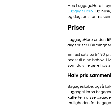
Hos LuggageHero tilbyde
LuggageHero
. Og husk
og dagspris for maksimal
Priser
LuggageHero er den
E
dagspriser i Birmingha
En fast sats på £4.90 p
bedst til dine behov. Hv
som du ville gøre hos 
Halv pris sammenl
Bagageskabe, også kald
LuggageHeros bagageopb
kufferter i disse bagage
muligheden for bagage