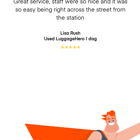
Great service, staff were so nice and it was
so easy being right across the street from
the station
Lisa Rush
Used LuggageHero
I dag
★
★
★
★
★