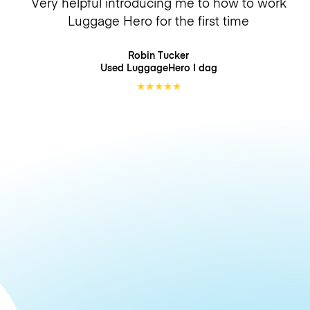
Very helpful introducing me to how to work
Luggage Hero for the first time
Robin Tucker
Used LuggageHero
I dag
★
★
★
★
★