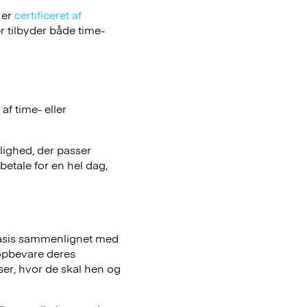
 er
certificeret af
 tilbyder både time-
f time- eller
ulighed, der passer
betale for en hel dag,
basis sammenlignet med
opbevare deres
iser, hvor de skal hen og