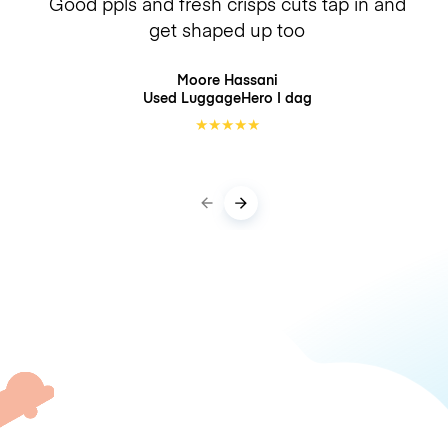
Good ppls and fresh crisps cuts tap in and
get shaped up too
Moore Hassani
Used LuggageHero
I dag
★
★
★
★
★