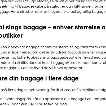
å butikker utallige steder, så du altid har mulighed for at a
dsætning til bagageskabe på stationer og i lufthavne tilbyd
ggageHero stræber efter at tilbyde fleksibel og billig bag
al slags bagage – enhver størrelse 
 butikker
an opbevare bagage af enhver størrelse og/eller form i en
Det er lige meget, om det er skiudstyr, fotoudstyr eller ry
evaring, kuffertopbevaring, bagagedepot eller hvad end vor
 måde, da vi tilbyder det hele. LuggageHeros kunder kan væ
res dagspris, uanset hvad de vil have opbevaret.
re din bagage i flere dage
å flere dages opbevaring, fordi vi ved, at fleksibilitet er af
n lavere dagspris, når du opbevarer din bagage i en længere
res kunder kun £4.90 pr. taske pr. dag.