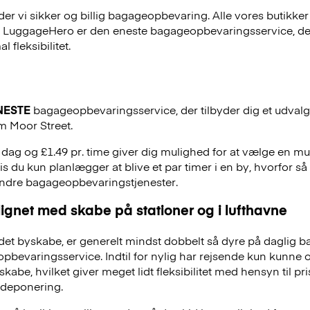
r vi sikker og billig bagageopbevaring. Alle vores butikker
, LuggageHero er den eneste bagageopbevaringsservice, der
 fleksibilitet.
NESTE
bagageopbevaringsservice, der tilbyder dig et udvalg a
m Moor Street.
r. dag og £1.49 pr. time giver dig mulighed for at vælge en m
is du kun planlægger at blive et par timer i en by, hvorfor så 
andre bagageopbevaringstjenester.
ignet med skabe på stationer og i lufthavne
et byskabe, er generelt mindst dobbelt så dyre på daglig 
evaringsservice. Indtil for nylig har rejsende kun kunne 
skabe, hvilket giver meget lidt fleksibilitet med hensyn til pr
deponering.