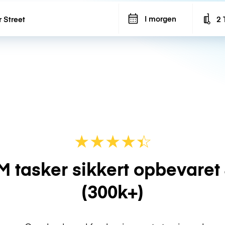
I morgen
2 
Num
★
★
★
★
☆
★
M tasker sikkert opbevaret
(300k+)