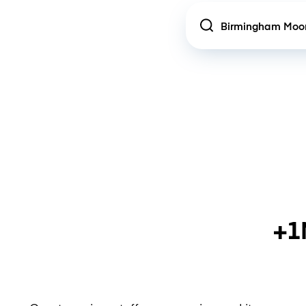
Location
+1