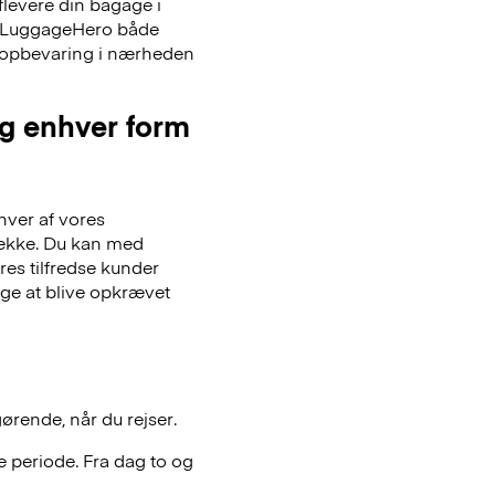
flevere din bagage i
er LuggageHero både
ageopbevaring i nærheden
og enhver form
hver af vores
gsække. Du kan med
es tilfredse kunder
lge at blive opkrævet
gørende, når du rejser.
 periode. Fra dag to og