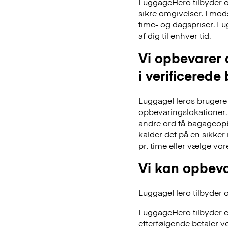
LuggageHero tilbyder ogs
sikre omgivelser. I mo
time- og dagspriser. Lu
af dig til enhver tid.
Vi opbevarer 
i verificerede
LuggageHeros brugere k
opbevaringslokationer. 
andre ord få bagageopb
kalder det på en sikker
pr. time eller vælge vo
Vi kan opbeva
LuggageHero tilbyder ogs
LuggageHero tilbyder e
efterfølgende betaler vo