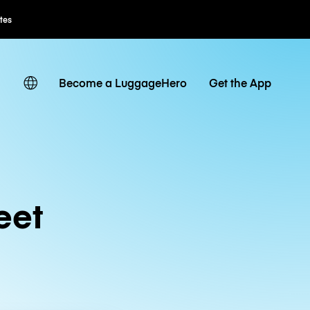
Flexible Booking
Become a LuggageHero
Get the App
eet