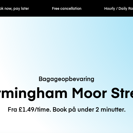
er
Free cancellation
Hourly / Daily Rates
Bagageopbevaring
rmingham Moor Str
Fra £1.49/time. Book på under 2 minutter.