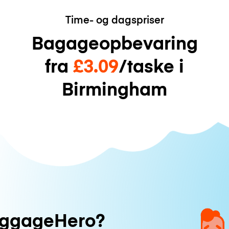
Time- og dagspriser
Bagageopbevaring
fra
£3.09
/taske i
Birmingham
uggageHero?