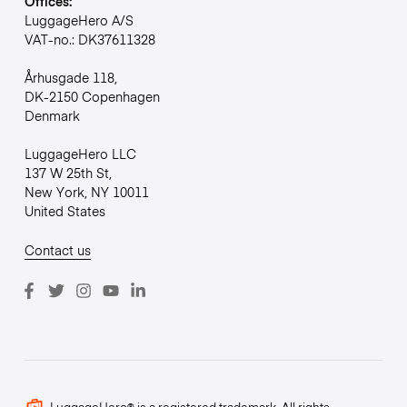
Offices:
LuggageHero A/S
VAT-no.: DK37611328
Århusgade 118,
DK-2150 Copenhagen
Denmark
LuggageHero LLC
137 W 25th St,
New York, NY 10011
United States
Contact us
LuggageHero® is a registered trademark. All rights