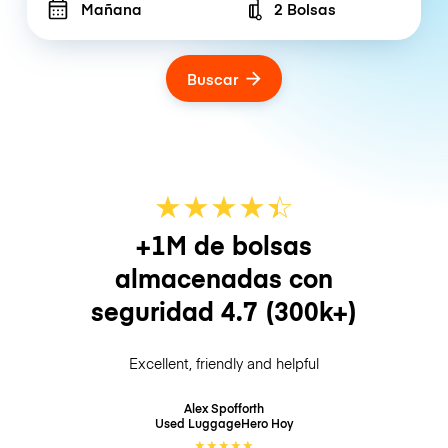
Mañana
2 Bolsas
Number of bags
Buscar
★
★
★
★
☆
★
+1M de bolsas
almacenadas con
seguridad
4.7
(300k+)
Excellent, friendly and helpful
Alex Spofforth
Used LuggageHero
Hoy
★
★
★
★
★