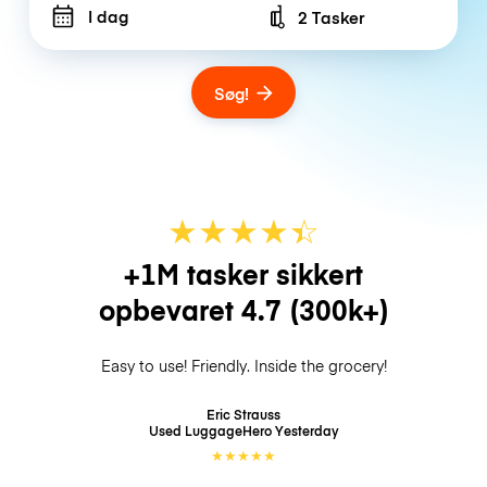
I dag
2 Tasker
Number of bags
Søg!
★
★
★
★
☆
★
+1M tasker sikkert
opbevaret
4.7
(300k+)
Easy to use! Friendly. Inside the grocery!
Eric Strauss
Used LuggageHero
Yesterday
★
★
★
★
★