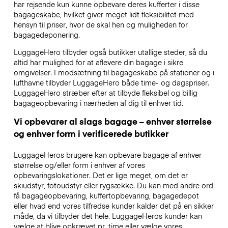
har rejsende kun kunne opbevare deres kufferter i disse
bagageskabe, hvilket giver meget lidt fleksibilitet med
hensyn til priser, hvor de skal hen og muligheden for
bagagedeponering.
LuggageHero tilbyder også butikker utallige steder, så du
altid har mulighed for at aflevere din bagage i sikre
omgivelser. I modsætning til bagageskabe på stationer og i
lufthavne tilbyder LuggageHero både time- og dagspriser.
LuggageHero stræber efter at tilbyde fleksibel og billig
bagageopbevaring i nærheden af dig til enhver tid.
Vi opbevarer al slags bagage – enhver størrelse
og enhver form i verificerede butikker
LuggageHeros brugere kan opbevare bagage af enhver
størrelse og/eller form i enhver af vores
opbevaringslokationer. Det er lige meget, om det er
skiudstyr, fotoudstyr eller rygsække. Du kan med andre ord
få bagageopbevaring, kuffertopbevaring, bagagedepot
eller hvad end vores tilfredse kunder kalder det på en sikker
måde, da vi tilbyder det hele. LuggageHeros kunder kan
vælge at blive opkrævet pr. time eller vælge vores