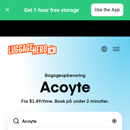
Get 1-hour free storage 
Use the App
Hourly / Daily Rates
Bagageopbevaring
Acoyte
Fra $1.49/time. Book på under 2 minutter.
Location