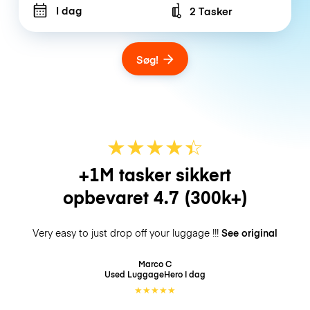
I dag
2 Tasker
Number of bags
Søg!
★
★
★
★
☆
★
+1M tasker sikkert
opbevaret
4.7
(300k+)
Very easy to just drop off your luggage !!!
See original
Marco C
Used LuggageHero
I dag
★
★
★
★
★