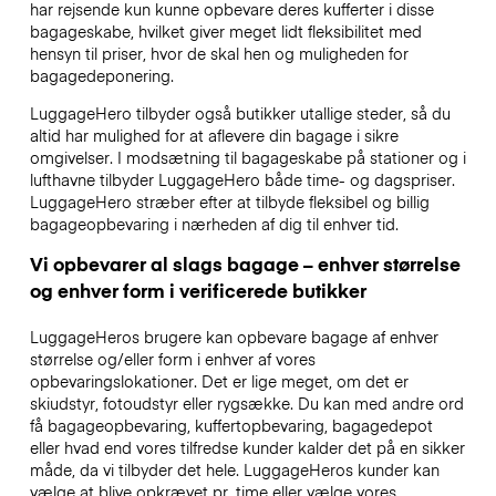
har rejsende kun kunne opbevare deres kufferter i disse
bagageskabe, hvilket giver meget lidt fleksibilitet med
hensyn til priser, hvor de skal hen og muligheden for
bagagedeponering.
LuggageHero tilbyder også butikker utallige steder, så du
altid har mulighed for at aflevere din bagage i sikre
omgivelser. I modsætning til bagageskabe på stationer og i
lufthavne tilbyder LuggageHero både time- og dagspriser.
LuggageHero stræber efter at tilbyde fleksibel og billig
bagageopbevaring i nærheden af dig til enhver tid.
Vi opbevarer al slags bagage – enhver størrelse
og enhver form i verificerede butikker
LuggageHeros brugere kan opbevare bagage af enhver
størrelse og/eller form i enhver af vores
opbevaringslokationer. Det er lige meget, om det er
skiudstyr, fotoudstyr eller rygsække. Du kan med andre ord
få bagageopbevaring, kuffertopbevaring, bagagedepot
eller hvad end vores tilfredse kunder kalder det på en sikker
måde, da vi tilbyder det hele. LuggageHeros kunder kan
vælge at blive opkrævet pr. time eller vælge vores