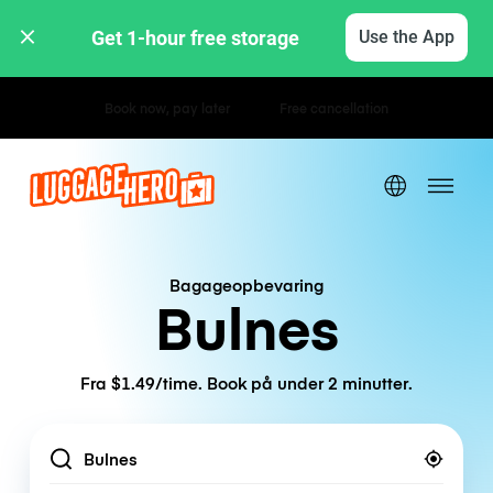
Get 1-hour free storage 
Use the App
Hourly / Daily Rates
Bagageopbevaring
Bulnes
Fra $1.49/time. Book på under 2 minutter.
Location