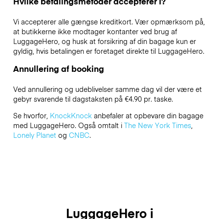
Hvilke betalingsmetoder accepterer I?
Vi accepterer alle gængse kreditkort. Vær opmærksom på,
at butikkerne ikke modtager kontanter ved brug af
LuggageHero, og husk at forsikring af din bagage kun er
gyldig, hvis betalingen er foretaget direkte til LuggageHero.
Annullering af booking
Ved annullering og udeblivelser samme dag vil der være et
gebyr svarende til dagstaksten på €4.90 pr. taske.
Se hvorfor,
KnockKnock
anbefaler at opbevare din bagage
med LuggageHero. Også omtalt i
The New York Times
,
Lonely Planet
og
CNBC
.
LuggageHero i