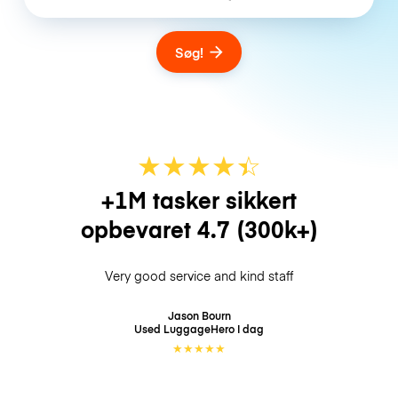
Søg!
★
★
★
★
☆
★
+1M tasker sikkert
opbevaret
4.7
(300k+)
Very good service and kind staff
Jason Bourn
Used LuggageHero
I dag
★
★
★
★
★