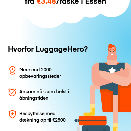
fra
€3.48
/taske i Essen
Hvorfor LuggageHero?
Mere end 2000
opbevaringssteder
Ankom når som helst i
åbningstiden
Beskyttelse med
dækning op til
€2500