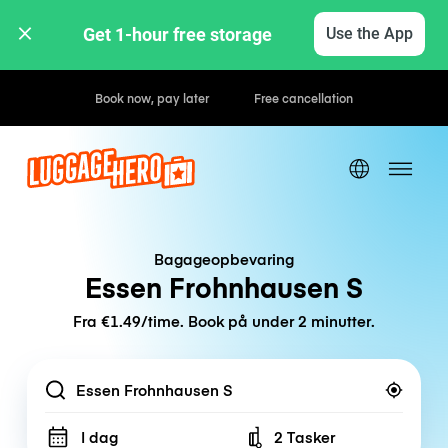
Get 1-hour free storage 
Use the App
Hourly / Daily Rates
Bagageopbevaring
Essen Frohnhausen S
Fra €1.49/time. Book på under 2 minutter.
Location
I dag
2 Tasker
Number of bags