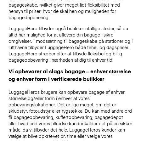
bagageskabe, hvilket giver meget lidt fleksibilitet med
hensyn til priser, hvor de skal hen og muligheden for
bagagedeponering.
LuggageHero tilbyder også butikker utallige steder, så du
altid har mulighed for at aflevere din bagage i sikre
omgivelser. I modsætning til bagageskabe på stationer og i
lufthavne tilbyder LuggageHero både time- og dagspriser.
LuggageHero stræber efter at tilbyde fleksibel og billig
bagageopbevaring i nærheden af dig til enhver tid.
Vi opbevarer al slags bagage – enhver størrelse
og enhver form i verificerede butikker
LuggageHeros brugere kan opbevare bagage af enhver
størrelse og/eller form i enhver af vores
opbevaringslokationer. Det er lige meget, om det er
skiudstyr, fotoudstyr eller rygsække. Du kan med andre ord
få bagageopbevaring, kuffertopbevaring, bagagedepot
eller hvad end vores tilfredse kunder kalder det på en sikker
måde, da vi tilbyder det hele. LuggageHeros kunder kan
vælge at blive opkrævet pr. time eller vælge vores