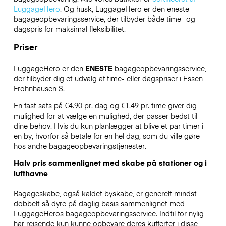
LuggageHero
. Og husk, LuggageHero er den eneste
bagageopbevaringsservice, der tilbyder både time- og
dagspris for maksimal fleksibilitet.
Priser
LuggageHero er den
ENESTE
bagageopbevaringsservice,
der tilbyder dig et udvalg af time- eller dagspriser i Essen
Frohnhausen S.
En fast sats på €4.90 pr. dag og €1.49 pr. time giver dig
mulighed for at vælge en mulighed, der passer bedst til
dine behov. Hvis du kun planlægger at blive et par timer i
en by, hvorfor så betale for en hel dag, som du ville gøre
hos andre bagageopbevaringstjenester.
Halv pris sammenlignet med skabe på stationer og i
lufthavne
Bagageskabe, også kaldet byskabe, er generelt mindst
dobbelt så dyre på daglig basis sammenlignet med
LuggageHeros bagageopbevaringsservice. Indtil for nylig
har rejsende kun kunne opbevare deres kufferter i disse