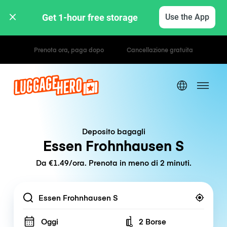
Get 1-hour free storage 
Use the App
Tariffe orarie / giornaliere
Deposito bagagli
Essen Frohnhausen S
Da €1.49/ora. Prenota in meno di 2 minuti.
Location
Oggi
2 Borse
Number of bags