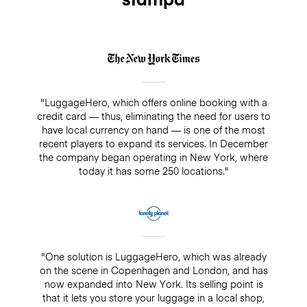
"LuggageHero, which offers online booking with a
credit card — thus, eliminating the need for users to
have local currency on hand — is one of the most
recent players to expand its services. In December
the company began operating in New York, where
today it has some 250 locations."
"One solution is LuggageHero, which was already
on the scene in Copenhagen and London, and has
now expanded into New York. Its selling point is
that it lets you store your luggage in a local shop,