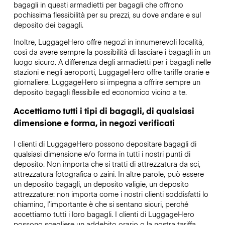
bagagli in questi armadietti per bagagli che offrono
pochissima flessibilità per su prezzi, su dove andare e sul
deposito dei bagagli.
Inoltre, LuggageHero offre negozi in innumerevoli località,
così da avere sempre la possibilità di lasciare i bagagli in un
luogo sicuro. A differenza degli armadietti per i bagagli nelle
stazioni e negli aeroporti, LuggageHero offre tariffe orarie e
giornaliere. LuggageHero si impegna a offrire sempre un
deposito bagagli flessibile ed economico vicino a te.
Accettiamo tutti i tipi di bagagli, di qualsiasi
dimensione e forma, in negozi verificati
I clienti di LuggageHero possono depositare bagagli di
qualsiasi dimensione e/o forma in tutti i nostri punti di
deposito. Non importa che si tratti di attrezzatura da sci,
attrezzatura fotografica o zaini. In altre parole, può essere
un deposito bagagli, un deposito valigie, un deposito
attrezzature: non importa come i nostri clienti soddisfatti lo
chiamino, l’importante è che si sentano sicuri, perché
accettiamo tutti i loro bagagli. I clienti di LuggageHero
possono scegliere un addebito orario o la nostra tariffa