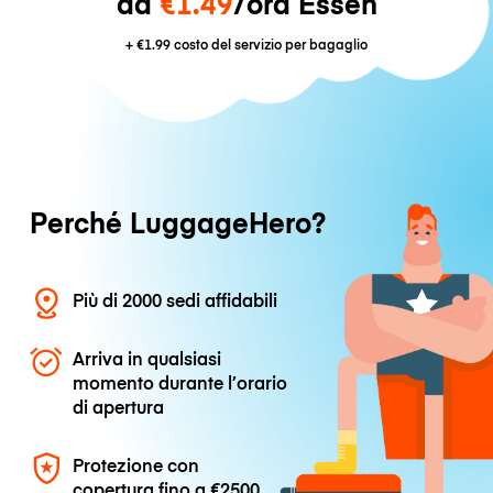
da
€1.49
/ora Essen
+
€1.99
costo del servizio per bagaglio
Perché LuggageHero?
Più di 2000 sedi affidabili
Arriva in qualsiasi
momento durante l’orario
di apertura
Protezione con
copertura fino a
€2500