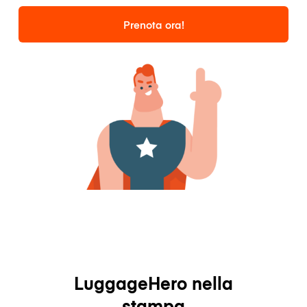
Prenota ora!
LuggageHero nella
stampa