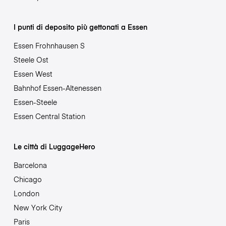
I punti di deposito più gettonati a Essen
Essen Frohnhausen S
Steele Ost
Essen West
Bahnhof Essen-Altenessen
Essen-Steele
Essen Central Station
Le città di LuggageHero
Barcelona
Chicago
London
New York City
Paris