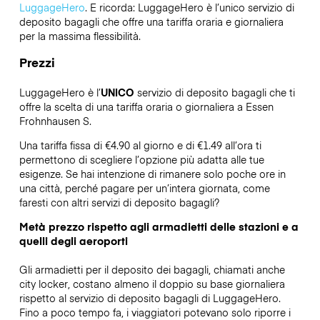
LuggageHero
. E ricorda: LuggageHero è l’unico servizio di
deposito bagagli che offre una tariffa oraria e giornaliera
per la massima flessibilità.
Prezzi
LuggageHero è l’
UNICO
servizio di deposito bagagli che ti
offre la scelta di una tariffa oraria o giornaliera a Essen
Frohnhausen S.
Una tariffa fissa di €4.90 al giorno e di €1.49 all’ora ti
permettono di scegliere l’opzione più adatta alle tue
esigenze. Se hai intenzione di rimanere solo poche ore in
una città, perché pagare per un’intera giornata, come
faresti con altri servizi di deposito bagagli?
Metà prezzo rispetto agli armadietti delle stazioni e a
quelli degli aeroporti
Gli armadietti per il deposito dei bagagli, chiamati anche
city locker, costano almeno il doppio su base giornaliera
rispetto al servizio di deposito bagagli di LuggageHero.
Fino a poco tempo fa, i viaggiatori potevano solo riporre i