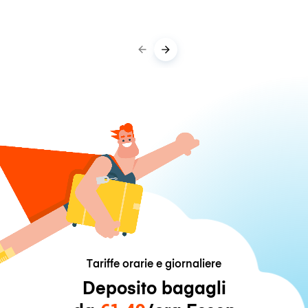
Tariffe orarie e giornaliere
Deposito bagagli