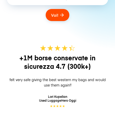
Vai!
★
★
★
★
☆
★
+1M borse conservate in
sicurezza
4.7
(300k+)
felt very safe giving the best western my bags and would
use them again!!
Lori Kupelian
Used LuggageHero
Oggi
★
★
★
★
★