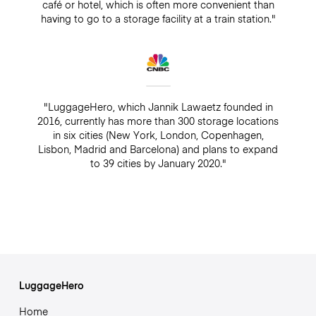
café or hotel, which is often more convenient than
having to go to a storage facility at a train station."
"LuggageHero, which Jannik Lawaetz founded in
2016, currently has more than 300 storage locations
in six cities (New York, London, Copenhagen,
Lisbon, Madrid and Barcelona) and plans to expand
to 39 cities by January 2020."
LuggageHero
Home