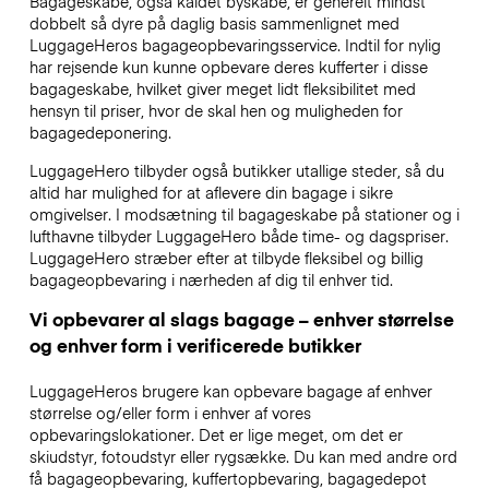
Bagageskabe, også kaldet byskabe, er generelt mindst
dobbelt så dyre på daglig basis sammenlignet med
LuggageHeros bagageopbevaringsservice. Indtil for nylig
har rejsende kun kunne opbevare deres kufferter i disse
bagageskabe, hvilket giver meget lidt fleksibilitet med
hensyn til priser, hvor de skal hen og muligheden for
bagagedeponering.
LuggageHero tilbyder også butikker utallige steder, så du
altid har mulighed for at aflevere din bagage i sikre
omgivelser. I modsætning til bagageskabe på stationer og i
lufthavne tilbyder LuggageHero både time- og dagspriser.
LuggageHero stræber efter at tilbyde fleksibel og billig
bagageopbevaring i nærheden af dig til enhver tid.
Vi opbevarer al slags bagage – enhver størrelse
og enhver form i verificerede butikker
LuggageHeros brugere kan opbevare bagage af enhver
størrelse og/eller form i enhver af vores
opbevaringslokationer. Det er lige meget, om det er
skiudstyr, fotoudstyr eller rygsække. Du kan med andre ord
få bagageopbevaring, kuffertopbevaring, bagagedepot