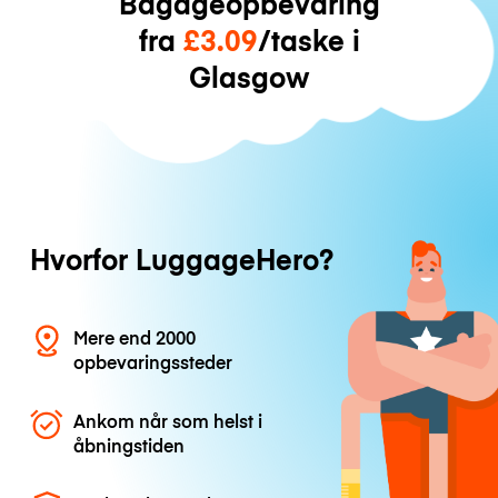
Bagageopbevaring
fra
£3.09
/taske i
Glasgow
Hvorfor LuggageHero?
Mere end 2000
opbevaringssteder
Ankom når som helst i
åbningstiden