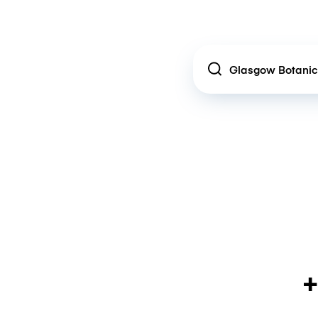
Location
+