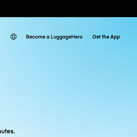
 journaliers
Become a LuggageHero
Get the App
utes.