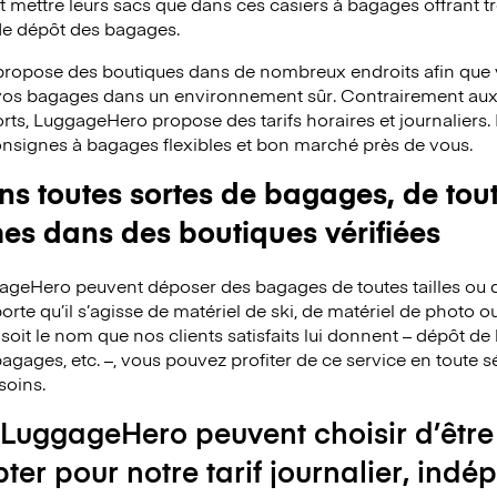
mettre leurs sacs que dans ces casiers à bagages offrant trè
 de dépôt des bagages.
ropose des boutiques dans de nombreux endroits afin que v
 vos bagages dans un environnement sûr. Contrairement au
rts, LuggageHero propose des tarifs horaires et journaliers
consignes à bagages flexibles et bon marché près de vous.
 toutes sortes de bagages, de toute
mes dans des boutiques vérifiées
ggageHero peuvent déposer des bagages de toutes tailles ou 
rte qu’il s’agisse de matériel de ski, de matériel de photo o
 soit le nom que nos clients satisfaits lui donnent – dépôt 
agages, etc. –, vous pouvez profiter de ce service en toute s
soins.
 LuggageHero peuvent choisir d’être
pter pour notre tarif journalier, i