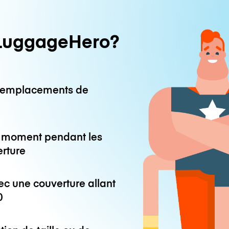
LuggageHero?
0 emplacements de
ut moment pendant les
erture
ec une couverture allant
0