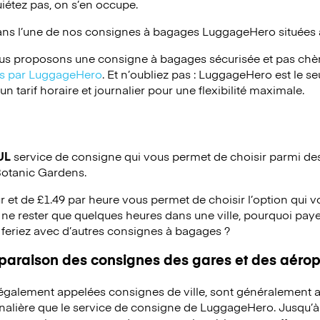
iétez pas, on s’en occupe.
ans l’une de nos consignes à bagages
LuggageHero
situées 
s proposons une consigne à bagages sécurisée et pas chèr
ées par LuggageHero
. Et n’oubliez pas : LuggageHero est le s
 tarif horaire et journalier pour une flexibilité maximale.
UL
service de consigne qui vous permet de choisir parmi des 
Botanic Gardens.
ur et de £1.49 par heure vous permet de choisir l’option qui 
ne rester que quelques heures dans une ville, pourquoi pay
 feriez avec d’autres consignes à bagages ?
mparaison des consignes des gares et des aérop
 également appelées consignes de ville, sont généralement a
rnalière que le service de consigne de LuggageHero. Jusqu’