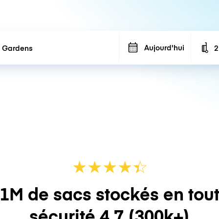
Aujourd'hui
2
N
★
★
★
★
☆
★
1M de sacs stockés en tou
sécurité
4.7
(300k+)