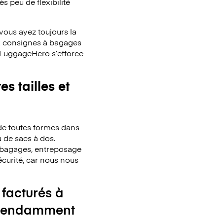
s peu de flexibilité
ous ayez toujours la
x consignes à bagages
. LuggageHero s’efforce
s tailles et
de toutes formes dans
u de sacs à dos.
de bagages, entreposage
écurité, car nous nous
 facturés à
ndépendamment