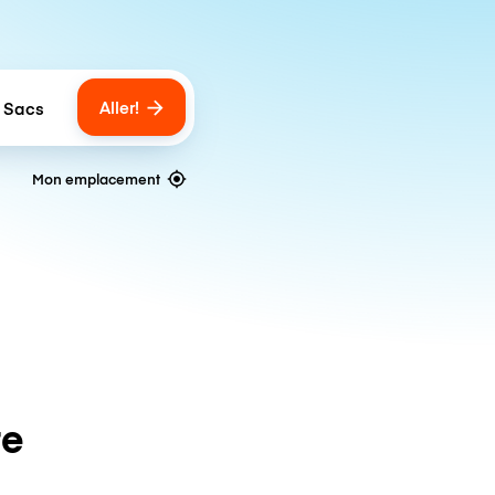
Aller!
 Sacs
umber of bags
Mon emplacement
te