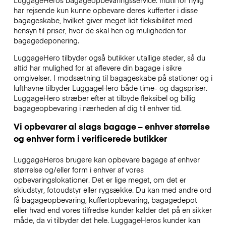
har rejsende kun kunne opbevare deres kufferter i disse
bagageskabe, hvilket giver meget lidt fleksibilitet med
hensyn til priser, hvor de skal hen og muligheden for
bagagedeponering.
LuggageHero tilbyder også butikker utallige steder, så du
altid har mulighed for at aflevere din bagage i sikre
omgivelser. I modsætning til bagageskabe på stationer og i
lufthavne tilbyder LuggageHero både time- og dagspriser.
LuggageHero stræber efter at tilbyde fleksibel og billig
bagageopbevaring i nærheden af dig til enhver tid.
Vi opbevarer al slags bagage – enhver størrelse
og enhver form i verificerede butikker
LuggageHeros brugere kan opbevare bagage af enhver
størrelse og/eller form i enhver af vores
opbevaringslokationer. Det er lige meget, om det er
skiudstyr, fotoudstyr eller rygsække. Du kan med andre ord
få bagageopbevaring, kuffertopbevaring, bagagedepot
eller hvad end vores tilfredse kunder kalder det på en sikker
måde, da vi tilbyder det hele. LuggageHeros kunder kan