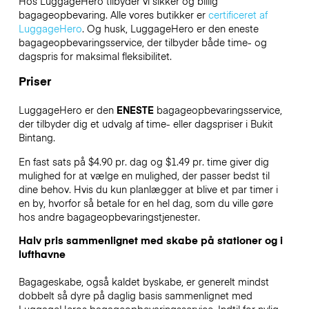
Hos LuggageHero tilbyder vi sikker og billig
bagageopbevaring. Alle vores butikker er
certificeret af
LuggageHero
. Og husk, LuggageHero er den eneste
bagageopbevaringsservice, der tilbyder både time- og
dagspris for maksimal fleksibilitet.
Priser
LuggageHero er den
ENESTE
bagageopbevaringsservice,
der tilbyder dig et udvalg af time- eller dagspriser i Bukit
Bintang.
En fast sats på $4.90 pr. dag og $1.49 pr. time giver dig
mulighed for at vælge en mulighed, der passer bedst til
dine behov. Hvis du kun planlægger at blive et par timer i
en by, hvorfor så betale for en hel dag, som du ville gøre
hos andre bagageopbevaringstjenester.
Halv pris sammenlignet med skabe på stationer og i
lufthavne
Bagageskabe, også kaldet byskabe, er generelt mindst
dobbelt så dyre på daglig basis sammenlignet med
LuggageHeros bagageopbevaringsservice. Indtil for nylig