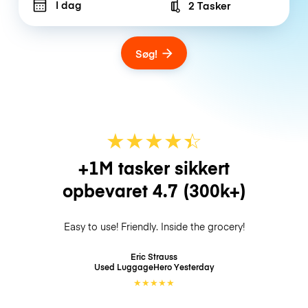
I dag
2 Tasker
Number of bags
Søg!
★
★
★
★
☆
★
+1M tasker sikkert
opbevaret
4.7
(300k+)
Easy to use! Friendly. Inside the grocery!
Eric Strauss
Used LuggageHero
Yesterday
★
★
★
★
★