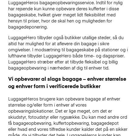
LuggageHeros bagageopbevaringsservice. Indtil for nylig
har rejsende kun kunne opbevare deres kufferter i disse
bagageskabe, hvilket giver meget lidt fleksibilitet med
hensyn til priser, hvor de skal hen og muligheden for
bagagedeponering.
LuggageHero tilbyder også butikker utallige steder, så du
altid har mulighed for at aflevere din bagage i sikre
omgivelser. I modsætning til bagageskabe på stationer og i
lufthavne tilbyder LuggageHero både time- og dagspriser.
LuggageHero stræber efter at tilbyde fleksibel og billig
bagageopbevaring i nærheden af dig til enhver tid.
Vi opbevarer al slags bagage – enhver størrelse
og enhver form i verificerede butikker
LuggageHeros brugere kan opbevare bagage af enhver
størrelse og/eller form i enhver af vores
opbevaringslokationer. Det er lige meget, om det er
skiudstyr, fotoudstyr eller rygsække. Du kan med andre ord
få bagageopbevaring, kuffertopbevaring, bagagedepot
eller hvad end vores tilfredse kunder kalder det på en sikker
måde, da vi tilbyder det hele. LuggageHeros kunder kan