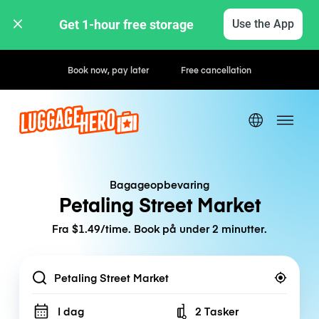
Get 1-hour free storage 
Use the App
Hourly / Daily Rates
Bagageopbevaring
Petaling Street Market
Fra $1.49/time. Book på under 2 minutter.
Location
I dag
2 Tasker
Number of bags