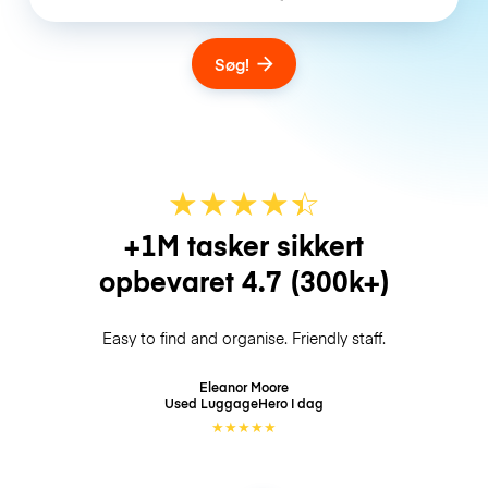
Søg!
★
★
★
★
☆
★
+1M tasker sikkert
opbevaret
4.7
(300k+)
Easy to find and organise. Friendly staff.
Eleanor Moore
Used LuggageHero
I dag
★
★
★
★
★