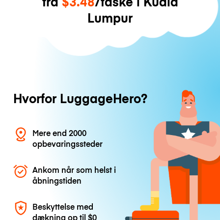
fra
$3.48
/taske i Kuala
Lumpur
Hvorfor LuggageHero?
Mere end 2000
opbevaringssteder
Ankom når som helst i
åbningstiden
Beskyttelse med
dækning op til
$0