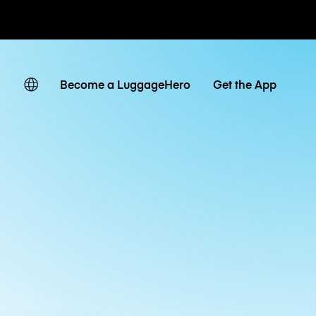
ates
Become a LuggageHero
Get the App