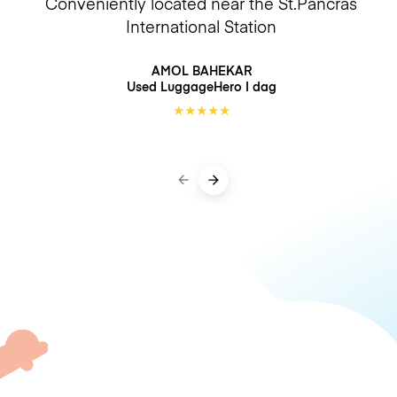
Conveniently located near the St.Pancras
International Station
AMOL BAHEKAR
Used LuggageHero
I dag
★
★
★
★
★