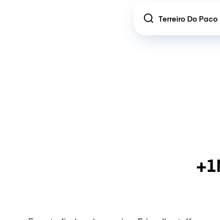
Location
+1