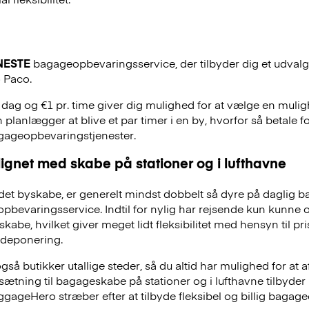
NESTE
bagageopbevaringsservice, der tilbyder dig et udvalg a
o Paco.
. dag og €1 pr. time giver dig mulighed for at vælge en mulig
 planlægger at blive et par timer i en by, hvorfor så betale f
agageopbevaringstjenester.
ignet med skabe på stationer og i lufthavne
et byskabe, er generelt mindst dobbelt så dyre på daglig 
evaringsservice. Indtil for nylig har rejsende kun kunne 
skabe, hvilket giver meget lidt fleksibilitet med hensyn til pr
deponering.
å butikker utallige steder, så du altid har mulighed for at a
dsætning til bagageskabe på stationer og i lufthavne tilbyd
ggageHero stræber efter at tilbyde fleksibel og billig bag