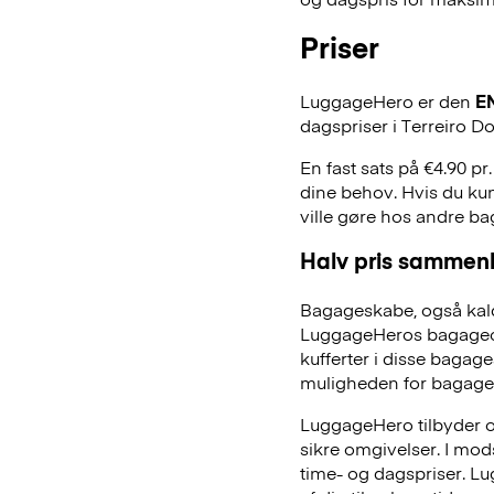
Priser
LuggageHero er den
E
dagspriser i Terreiro D
En fast sats på €4.90 pr
dine behov. Hvis du kun
ville gøre hos andre b
Halv pris sammenl
Bagageskabe, også kald
LuggageHeros bagageopb
kufferter i disse bagage
muligheden for bagage
LuggageHero tilbyder ogs
sikre omgivelser. I mo
time- og dagspriser. Lu