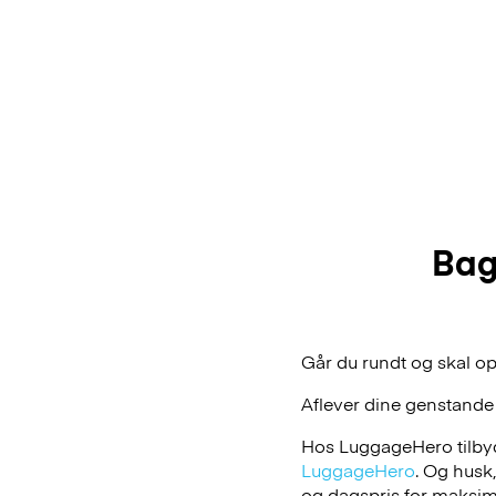
Bag
Går du rundt og skal op
Aflever dine genstande
Hos LuggageHero tilbyde
LuggageHero
. Og husk
og dagspris for maksimal