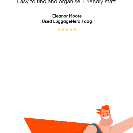
Easy to find and organise. Friendly staff.
Eleanor Moore
Used LuggageHero
I dag
★
★
★
★
★