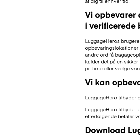
af dig til enhver tid.
Vi opbevarer 
i verificerede
LuggageHeros brugere k
opbevaringslokationer. 
andre ord få bagageopb
kalder det på en sikker
pr. time eller vælge vo
Vi kan opbeva
LuggageHero tilbyder ogs
LuggageHero tilbyder e
efterfølgende betaler vo
Download Lug