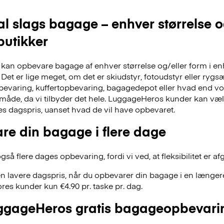
al slags bagage – enhver størrelse 
 butikker
an opbevare bagage af enhver størrelse og/eller form i en
Det er lige meget, om det er skiudstyr, fotoudstyr eller ry
evaring, kuffertopbevaring, bagagedepot eller hvad end vor
 måde, da vi tilbyder det hele. LuggageHeros kunder kan væ
res dagspris, uanset hvad de vil have opbevaret.
re din bagage i flere dage
å flere dages opbevaring, fordi vi ved, at fleksibilitet er af
n lavere dagspris, når du opbevarer din bagage i en længere
res kunder kun €4.90 pr. taske pr. dag.
gageHeros gratis bagageopbevari