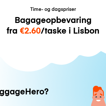
Time- og dagspriser
Bagageopbevaring
fra
€2.60
/taske i Lisbon
uggageHero?