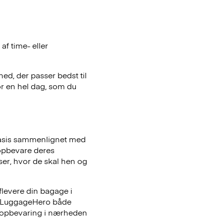
f time- eller
hed, der passer bedst til
or en hel dag, som du
basis sammenlignet med
opbevare deres
iser, hvor de skal hen og
flevere din bagage i
er LuggageHero både
ageopbevaring i nærheden