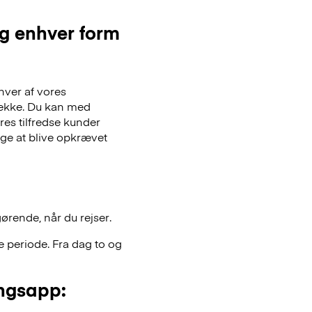
og enhver form
hver af vores
gsække. Du kan med
es tilfredse kunder
lge at blive opkrævet
gørende, når du rejser.
 periode. Fra dag to og
ngsapp: