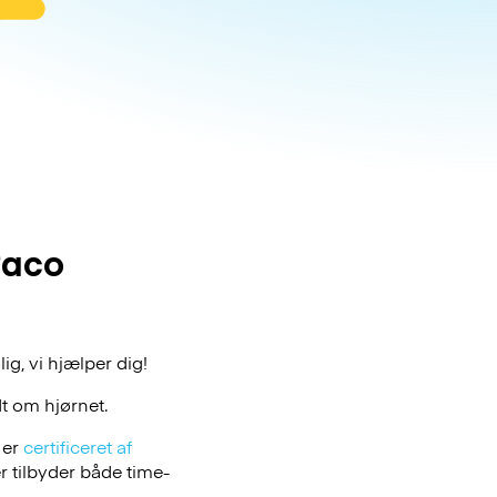
Paco
ig, vi hjælper dig!
t om hjørnet.
 er
certificeret af
 tilbyder både time-