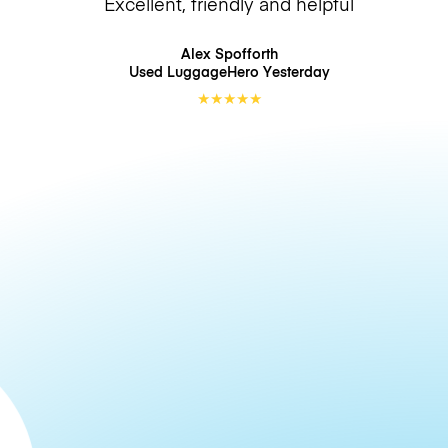
Excellent, friendly and helpful
Alex Spofforth
Used LuggageHero
Yesterday
★
★
★
★
★