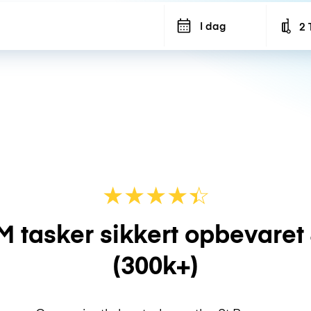
I dag
2 
Num
★
★
★
★
☆
★
M tasker sikkert opbevaret
(300k+)