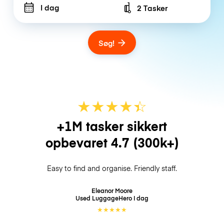
I dag
2 Tasker
Number of bags
Søg!
★
★
★
★
☆
★
+1M tasker sikkert
opbevaret
4.7
(300k+)
Easy to find and organise. Friendly staff.
Eleanor Moore
Used LuggageHero
I dag
★
★
★
★
★