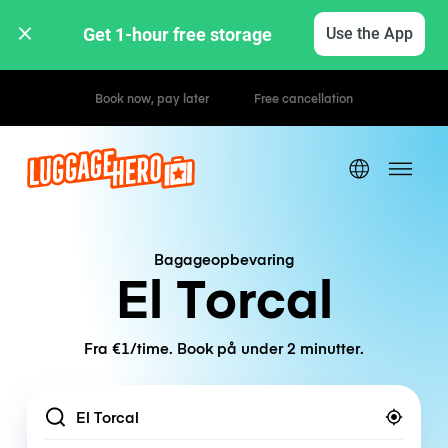
Get 1-hour free storage 
Use the App
Hourly / Daily Rates
Bagageopbevaring
El Torcal
Fra €1/time. Book på under 2 minutter.
Location