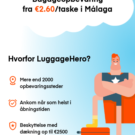
fra
€2.60
/taske i Málaga
Hvorfor LuggageHero?
Mere end 2000
opbevaringssteder
Ankom når som helst i
åbningstiden
Beskyttelse med
dækning op til
€2500