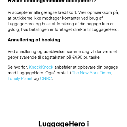
Hvilke betalingsmetoder accepterer I?
Vi accepterer alle gængse kreditkort. Vær opmærksom på,
at butikkerne ikke modtager kontanter ved brug af
LuggageHero, og husk at forsikring af din bagage kun er
gyldig, hvis betalingen er foretaget direkte til LuggageHero.
Annullering af booking
Ved annullering og udeblivelser samme dag vil der være et
gebyr svarende til dagstaksten på €4.90 pr. taske.
Se hvorfor,
KnockKnock
anbefaler at opbevare din bagage
med LuggageHero. Også omtalt i
The New York Times
,
Lonely Planet
og
CNBC
.
LuggageHero i