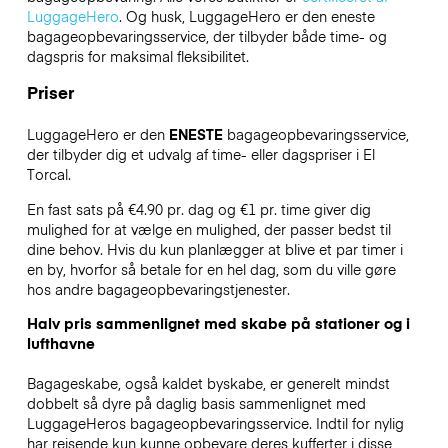
LuggageHero
. Og husk, LuggageHero er den eneste
bagageopbevaringsservice, der tilbyder både time- og
dagspris for maksimal fleksibilitet.
Priser
LuggageHero er den
ENESTE
bagageopbevaringsservice,
der tilbyder dig et udvalg af time- eller dagspriser i El
Torcal.
En fast sats på €4.90 pr. dag og €1 pr. time giver dig
mulighed for at vælge en mulighed, der passer bedst til
dine behov. Hvis du kun planlægger at blive et par timer i
en by, hvorfor så betale for en hel dag, som du ville gøre
hos andre bagageopbevaringstjenester.
Halv pris sammenlignet med skabe på stationer og i
lufthavne
Bagageskabe, også kaldet byskabe, er generelt mindst
dobbelt så dyre på daglig basis sammenlignet med
LuggageHeros bagageopbevaringsservice. Indtil for nylig
har rejsende kun kunne opbevare deres kufferter i disse