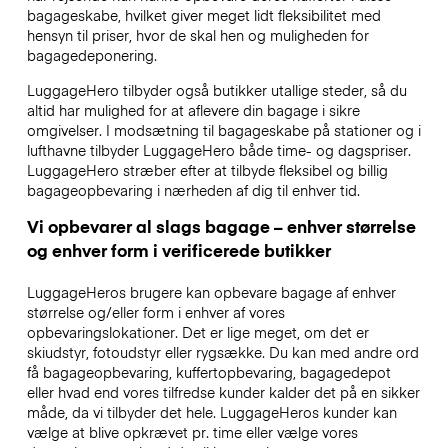
bagageskabe, hvilket giver meget lidt fleksibilitet med
hensyn til priser, hvor de skal hen og muligheden for
bagagedeponering.
LuggageHero tilbyder også butikker utallige steder, så du
altid har mulighed for at aflevere din bagage i sikre
omgivelser. I modsætning til bagageskabe på stationer og i
lufthavne tilbyder LuggageHero både time- og dagspriser.
LuggageHero stræber efter at tilbyde fleksibel og billig
bagageopbevaring i nærheden af dig til enhver tid.
Vi opbevarer al slags bagage – enhver størrelse
og enhver form i verificerede butikker
LuggageHeros brugere kan opbevare bagage af enhver
størrelse og/eller form i enhver af vores
opbevaringslokationer. Det er lige meget, om det er
skiudstyr, fotoudstyr eller rygsække. Du kan med andre ord
få bagageopbevaring, kuffertopbevaring, bagagedepot
eller hvad end vores tilfredse kunder kalder det på en sikker
måde, da vi tilbyder det hele. LuggageHeros kunder kan
vælge at blive opkrævet pr. time eller vælge vores