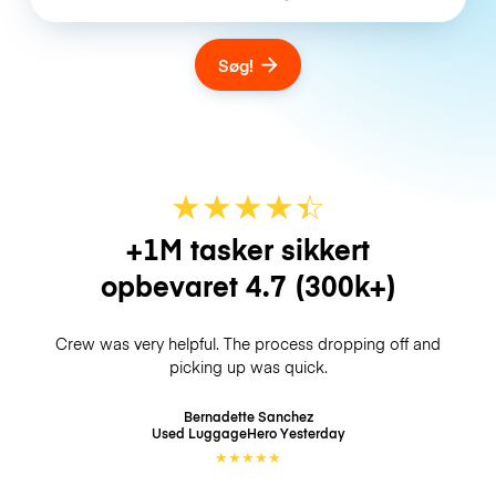
Søg!
★
★
★
★
☆
★
+1M tasker sikkert
opbevaret
4.7
(300k+)
Crew was very helpful. The process dropping off and
picking up was quick.
Bernadette Sanchez
Used LuggageHero
Yesterday
★
★
★
★
★