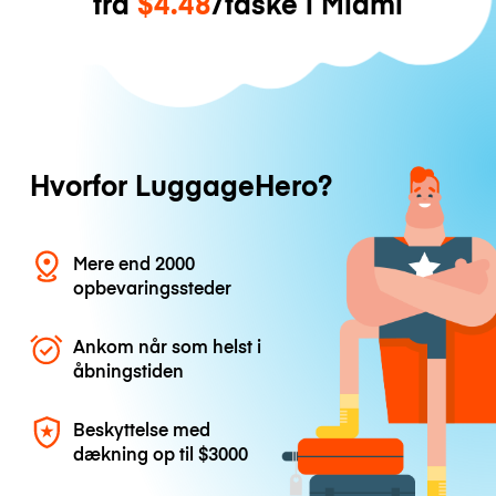
fra
$4.48
/taske i Miami
Hvorfor LuggageHero?
Mere end 2000
opbevaringssteder
Ankom når som helst i
åbningstiden
Beskyttelse med
dækning op til
$3000