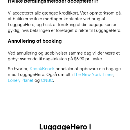
Hvilke betalingsmetoder accepterer I?
Vi accepterer alle gængse kreditkort. Vær opmærksom på,
at butikkerne ikke modtager kontanter ved brug af
LuggageHero, og husk at forsikring af din bagage kun er
gyldig, hvis betalingen er foretaget direkte til LuggageHero.
Annullering af booking
Ved annullering og udeblivelser samme dag vil der være et
gebyr svarende til dagstaksten på $6.90 pr. taske.
Se hvorfor,
KnockKnock
anbefaler at opbevare din bagage
med LuggageHero. Også omtalt i
The New York Times
,
Lonely Planet
og
CNBC
.
LuggageHero i