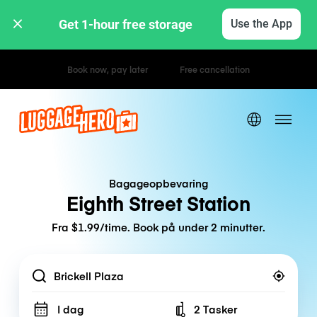
Get 1-hour free storage 
Use the App
Hourly / Daily Rates
Bagageopbevaring
Eighth Street Station
Fra $1.99/time. Book på under 2 minutter.
Location
I dag
2 Tasker
Number of bags