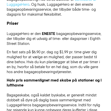
LuggageHero
. Og husk, LuggageHero er den eneste
bagageopbevaringsservice, der tilbyder både time- og
dagspris for maksimal fleksibilitet.
Priser
LuggageHero er den
ENESTE
bagageopbevaringsservice,
der tilbyder dig et udvalg af time- eller dagspriser i Eighth
Street Station.
En fast sats på $6.90 pr. dag og $1.99 pr. time giver dig
mulighed for at vælge en mulighed, der passer bedst til
dine behov. Hvis du kun planlægger at blive et par timer i
en by, hvorfor så betale for en hel dag, som du ville gøre
hos andre bagageopbevaringstjenester.
Halv pris sammenlignet med skabe på stationer og i
lufthavne
Bagageskabe, også kaldet byskabe, er generelt mindst
dobbelt så dyre på daglig basis sammenlignet med
LuggageHeros bagageopbevaringsservice. Indtil for nylig
har rejsende kun kunne opbevare deres kufferter i disse