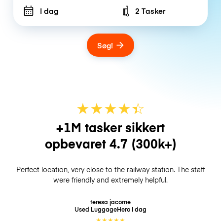
I dag
2 Tasker
Number of bags
Søg!
★
★
★
★
☆
★
+1M tasker sikkert
opbevaret
4.7
(300k+)
Perfect location, very close to the railway station. The staff
were friendly and extremely helpful.
teresa jacome
Used LuggageHero
I dag
★
★
★
★
★