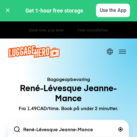
Get 1-hour free storage 
Use the App
Hourly / Daily Rates
Bagageopbevaring
René-Lévesque Jeanne-
Mance
Fra 1.49CAD/time. Book på under 2 minutter.
Location