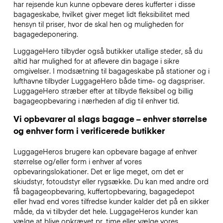
har rejsende kun kunne opbevare deres kufferter i disse
bagageskabe, hvilket giver meget lidt fleksibilitet med
hensyn til priser, hvor de skal hen og muligheden for
bagagedeponering.
LuggageHero tilbyder også butikker utallige steder, så du
altid har mulighed for at aflevere din bagage i sikre
omgivelser. I modsætning til bagageskabe på stationer og i
lufthavne tilbyder LuggageHero både time- og dagspriser.
LuggageHero stræber efter at tilbyde fleksibel og billig
bagageopbevaring i nærheden af dig til enhver tid.
Vi opbevarer al slags bagage – enhver størrelse
og enhver form i verificerede butikker
LuggageHeros brugere kan opbevare bagage af enhver
størrelse og/eller form i enhver af vores
opbevaringslokationer. Det er lige meget, om det er
skiudstyr, fotoudstyr eller rygsække. Du kan med andre ord
få bagageopbevaring, kuffertopbevaring, bagagedepot
eller hvad end vores tilfredse kunder kalder det på en sikker
måde, da vi tilbyder det hele. LuggageHeros kunder kan
vælge at blive opkrævet pr. time eller vælge vores