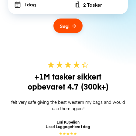
I dag
2 Tasker
Number of bags
Søg!
★
★
★
★
☆
★
+1M tasker sikkert
opbevaret
4.7
(300k+)
felt very safe giving the best western my bags and would
use them again!!
Lori Kupelian
Used LuggageHero
I dag
★
★
★
★
★