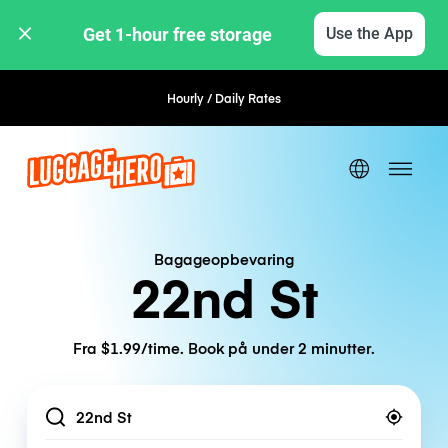
Get 1-hour free storage 
Use the App
Hourly / Daily Rates
Bagageopbevaring
22nd St
Fra $1.99/time. Book på under 2 minutter.
Location