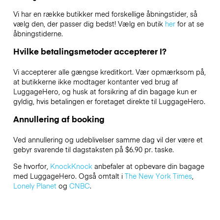
Vi har en række butikker med forskellige åbningstider, så
vælg den, der passer dig bedst! Vælg en butik
her
for at se
åbningstiderne.
Hvilke betalingsmetoder accepterer I?
Vi accepterer alle gængse kreditkort. Vær opmærksom på,
at butikkerne ikke modtager kontanter ved brug af
LuggageHero, og husk at forsikring af din bagage kun er
gyldig, hvis betalingen er foretaget direkte til LuggageHero.
Annullering af booking
Ved annullering og udeblivelser samme dag vil der være et
gebyr svarende til dagstaksten på $6.90 pr. taske.
Se hvorfor,
KnockKnock
anbefaler at opbevare din bagage
med LuggageHero. Også omtalt i
The New York Times
,
Lonely Planet
og
CNBC
.