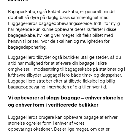
Bagageskabe, også kaldet byskabe, er generelt mindst
dobbelt så dyre på daglig basis sammenlignet med
LuggageHeros bagageopbevaringsservice. Indtil for nylig
har rejsende kun kunne opbevare deres kufferter i disse
bagageskabe, hvilket giver meget lidt fleksibilitet med
hensyn til priser, hvor de skal hen og muligheden for
bagagedeponering.
LuggageHero tilbyder også butikker utallige steder, så du
altid har mulighed for at aflevere din bagage i sikre
omgivelser. I modsætning til bagageskabe på stationer og i
lufthavne tilbyder LuggageHero både time- og dagspriser.
LuggageHero stræber efter at tilbyde fleksibel og billig
bagageopbevaring i nærheden af dig til enhver tid.
Vi opbevarer al slags bagage – enhver størrelse
og enhver form i verificerede butikker
LuggageHeros brugere kan opbevare bagage af enhver
størrelse og/eller form i enhver af vores
opbevaringslokationer. Det er lige meget, om det er