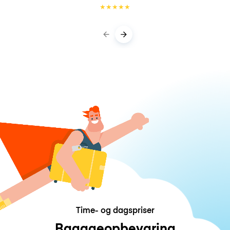
★
★
★
★
★
Time- og dagspriser
Bagageopbevaring