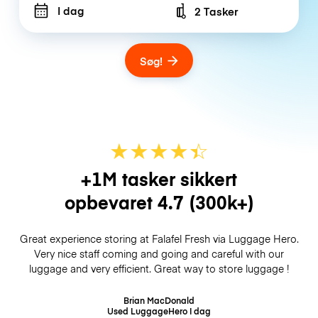
I dag
2 Tasker
Number of bags
Søg!
★
★
★
★
☆
★
+1M tasker sikkert
opbevaret
4.7
(300k+)
Great experience storing at Falafel Fresh via Luggage Hero.
Very nice staff coming and going and careful with our
luggage and very efficient. Great way to store luggage !
Brian MacDonald
Used LuggageHero
I dag