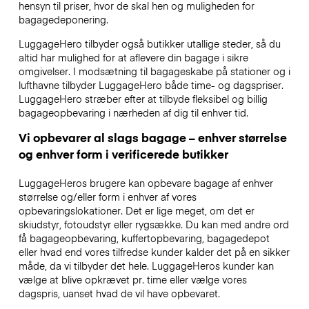
hensyn til priser, hvor de skal hen og muligheden for
bagagedeponering.
LuggageHero tilbyder også butikker utallige steder, så du
altid har mulighed for at aflevere din bagage i sikre
omgivelser. I modsætning til bagageskabe på stationer og i
lufthavne tilbyder LuggageHero både time- og dagspriser.
LuggageHero stræber efter at tilbyde fleksibel og billig
bagageopbevaring i nærheden af dig til enhver tid.
Vi opbevarer al slags bagage – enhver størrelse
og enhver form i verificerede butikker
LuggageHeros brugere kan opbevare bagage af enhver
størrelse og/eller form i enhver af vores
opbevaringslokationer. Det er lige meget, om det er
skiudstyr, fotoudstyr eller rygsække. Du kan med andre ord
få bagageopbevaring, kuffertopbevaring, bagagedepot
eller hvad end vores tilfredse kunder kalder det på en sikker
måde, da vi tilbyder det hele. LuggageHeros kunder kan
vælge at blive opkrævet pr. time eller vælge vores
dagspris, uanset hvad de vil have opbevaret.