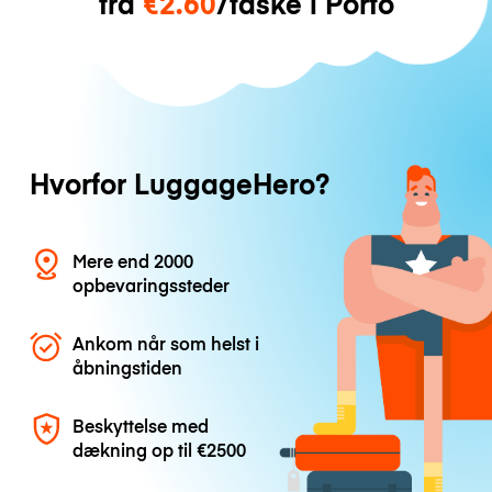
fra
€2.60
/taske i Porto
Hvorfor LuggageHero?
Mere end 2000
opbevaringssteder
Ankom når som helst i
åbningstiden
Beskyttelse med
dækning op til
€2500