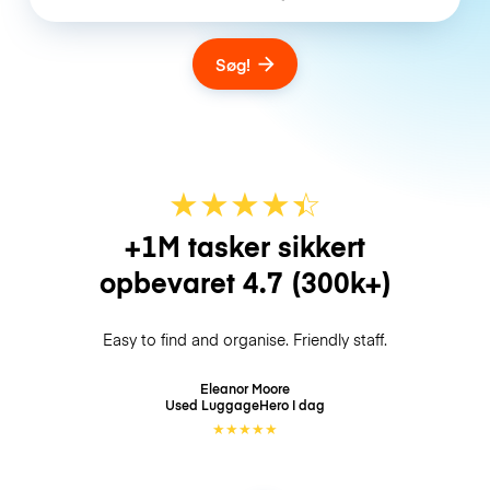
Søg!
★
★
★
★
☆
★
+1M tasker sikkert
opbevaret
4.7
(300k+)
Easy to find and organise. Friendly staff.
Eleanor Moore
Used LuggageHero
I dag
★
★
★
★
★