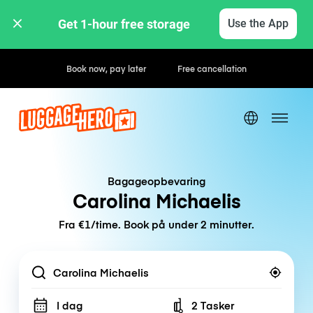
Get 1-hour free storage 
Use the App
Hourly / Daily Rates
Bagageopbevaring
Carolina Michaelis
Fra €1/time. Book på under 2 minutter.
Location
I dag
2 Tasker
Number of bags