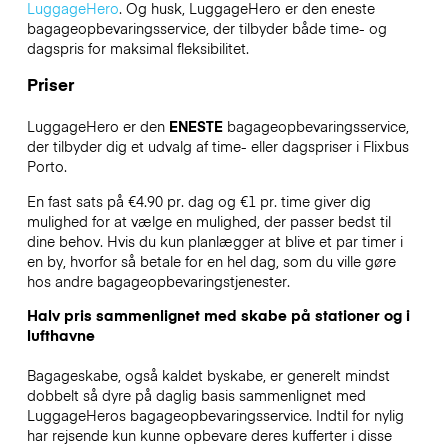
LuggageHero
. Og husk, LuggageHero er den eneste
bagageopbevaringsservice, der tilbyder både time- og
dagspris for maksimal fleksibilitet.
Priser
LuggageHero er den
ENESTE
bagageopbevaringsservice,
der tilbyder dig et udvalg af time- eller dagspriser i Flixbus
Porto.
En fast sats på €4.90 pr. dag og €1 pr. time giver dig
mulighed for at vælge en mulighed, der passer bedst til
dine behov. Hvis du kun planlægger at blive et par timer i
en by, hvorfor så betale for en hel dag, som du ville gøre
hos andre bagageopbevaringstjenester.
Halv pris sammenlignet med skabe på stationer og i
lufthavne
Bagageskabe, også kaldet byskabe, er generelt mindst
dobbelt så dyre på daglig basis sammenlignet med
LuggageHeros bagageopbevaringsservice. Indtil for nylig
har rejsende kun kunne opbevare deres kufferter i disse