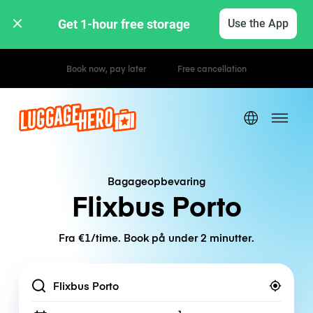
Get 1-hour free storage 
Use the App
Hourly / Daily Rates
Bagageopbevaring
Flixbus Porto
Fra €1/time. Book på under 2 minutter.
Location