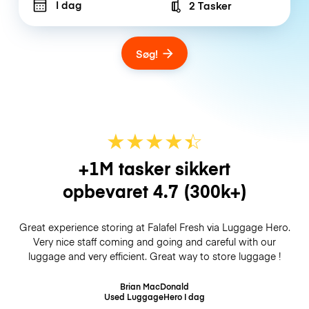
I dag
2 Tasker
Number of bags
Søg!
★
★
★
★
☆
★
+1M tasker sikkert
opbevaret
4.7
(300k+)
Great experience storing at Falafel Fresh via Luggage Hero.
Very nice staff coming and going and careful with our
luggage and very efficient. Great way to store luggage !
Brian MacDonald
Used LuggageHero
I dag