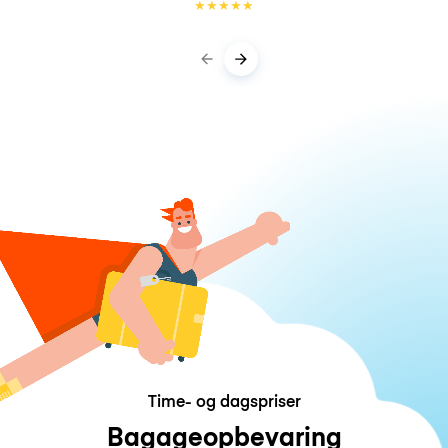
★
★
★
★
★
Time- og dagspriser
Bagageopbevaring