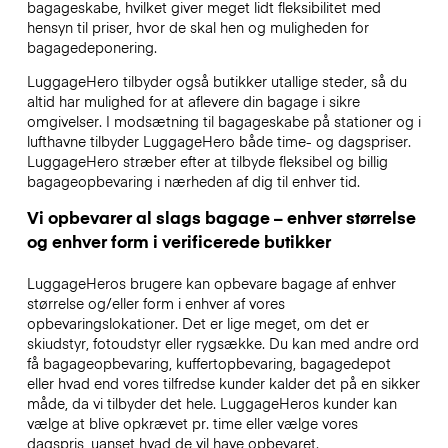
bagageskabe, hvilket giver meget lidt fleksibilitet med
hensyn til priser, hvor de skal hen og muligheden for
bagagedeponering.
LuggageHero tilbyder også butikker utallige steder, så du
altid har mulighed for at aflevere din bagage i sikre
omgivelser. I modsætning til bagageskabe på stationer og i
lufthavne tilbyder LuggageHero både time- og dagspriser.
LuggageHero stræber efter at tilbyde fleksibel og billig
bagageopbevaring i nærheden af dig til enhver tid.
Vi opbevarer al slags bagage – enhver størrelse
og enhver form i verificerede butikker
LuggageHeros brugere kan opbevare bagage af enhver
størrelse og/eller form i enhver af vores
opbevaringslokationer. Det er lige meget, om det er
skiudstyr, fotoudstyr eller rygsække. Du kan med andre ord
få bagageopbevaring, kuffertopbevaring, bagagedepot
eller hvad end vores tilfredse kunder kalder det på en sikker
måde, da vi tilbyder det hele. LuggageHeros kunder kan
vælge at blive opkrævet pr. time eller vælge vores
dagspris, uanset hvad de vil have opbevaret.