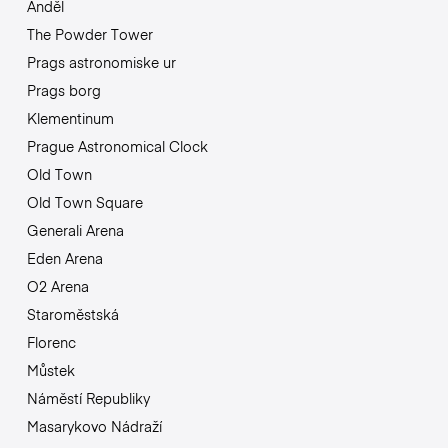
Anděl
The Powder Tower
Prags astronomiske ur
Prags borg
Klementinum
Prague Astronomical Clock
Old Town
Old Town Square
Generali Arena
Eden Arena
O2 Arena
Staroměstská
Florenc
Můstek
Náměstí Republiky
Masarykovo Nádraží