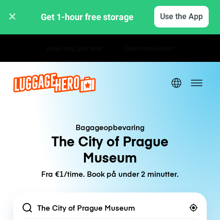
Get 1-hour free storage 
Use the App
Hourly / Daily Rates
Bagageopbevaring
The City of Prague
Museum
Fra €1/time. Book på under 2 minutter.
Location