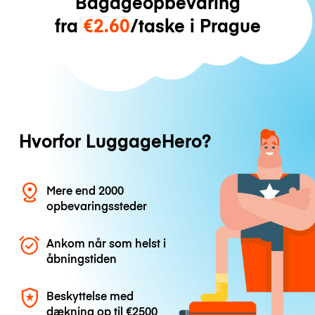
Bagageopbevaring
fra
€2.60
/taske i Prague
Hvorfor LuggageHero?
Mere end 2000
opbevaringssteder
Ankom når som helst i
åbningstiden
Beskyttelse med
dækning op til
€2500