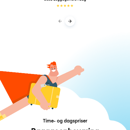
★
★
★
★
★
Time- og dagspriser