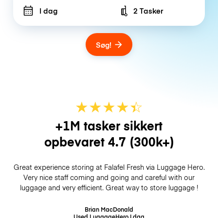
I dag
2 Tasker
Number of bags
Søg!
★
★
★
★
☆
★
+1M tasker sikkert
opbevaret
4.7
(300k+)
Great experience storing at Falafel Fresh via Luggage Hero.
Very nice staff coming and going and careful with our
luggage and very efficient. Great way to store luggage !
Brian MacDonald
Used LuggageHero
I dag