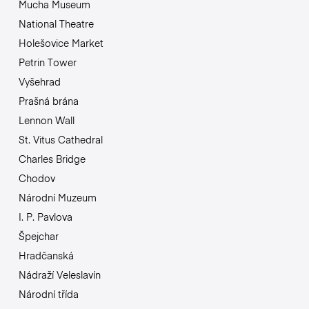
Mucha Museum
National Theatre
Holešovice Market
Petrin Tower
Vyšehrad
Prašná brána
Lennon Wall
St. Vitus Cathedral
Charles Bridge
Chodov
Národní Muzeum
I. P. Pavlova
Špejchar
Hradčanská
Nádraží Veleslavín
Národní třída