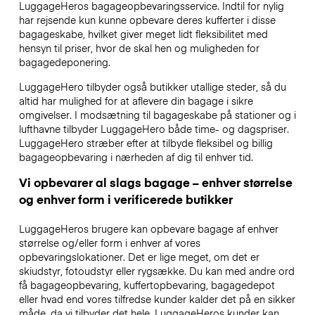
LuggageHeros bagageopbevaringsservice. Indtil for nylig
har rejsende kun kunne opbevare deres kufferter i disse
bagageskabe, hvilket giver meget lidt fleksibilitet med
hensyn til priser, hvor de skal hen og muligheden for
bagagedeponering.
LuggageHero tilbyder også butikker utallige steder, så du
altid har mulighed for at aflevere din bagage i sikre
omgivelser. I modsætning til bagageskabe på stationer og i
lufthavne tilbyder LuggageHero både time- og dagspriser.
LuggageHero stræber efter at tilbyde fleksibel og billig
bagageopbevaring i nærheden af dig til enhver tid.
Vi opbevarer al slags bagage – enhver størrelse
og enhver form i verificerede butikker
LuggageHeros brugere kan opbevare bagage af enhver
størrelse og/eller form i enhver af vores
opbevaringslokationer. Det er lige meget, om det er
skiudstyr, fotoudstyr eller rygsække. Du kan med andre ord
få bagageopbevaring, kuffertopbevaring, bagagedepot
eller hvad end vores tilfredse kunder kalder det på en sikker
måde, da vi tilbyder det hele. LuggageHeros kunder kan