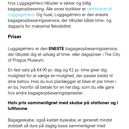
Hos LuggageHero tilbyder vi sikker og billig
bagageopbevaring. Alle vores butikker er
certificeret af
LuggageHero
. Og husk, LuggageHero er den eneste
bagageopbevaringsservice, der tilbyder både time- og
dagspris for maksimal fleksibilitet.
Priser
LuggageHero er den
ENESTE
bagageopbevaringsservice,
der tilbyder dig et udvalg af time- eller dagspriser i The City
of Prague Museum.
En fast sats på €4.90 pr. dag og €1 pr. time giver dig
mulighed for at vælge en mulighed, der passer bedst til
dine behov. Hvis du kun planlægger at blive et par timer i
en by, hvorfor så betale for en hel dag, som du ville gøre
hos andre bagageopbevaringstjenester.
Halv pris sammenlignet med skabe på stationer og i
lufthavne
Bagageskabe, også kaldet byskabe, er generelt mindst
dobbelt så dyre på daglig basis sammenlignet med