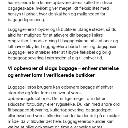
har rejsende kun kunne opbevare deres kufferter i disse
bagageskabe, hvilket giver meget lidt fleksibilitet med
hensyn til priser, hvor de skal hen og muligheden for
bagagedeponering.
LuggageHero tilbyder også butikker utallige steder, så du
altid har mulighed for at aflevere din bagage i sikre
omgivelser. I modsætning til bagageskabe på stationer og i
lufthavne tilbyder LuggageHero både time- og dagspriser.
LuggageHero stræber efter at tilbyde fleksibel og billig
bagageopbevaring i nærheden af dig til enhver tid.
Vi opbevarer al slags bagage – enhver størrelse
og enhver form i verificerede butikker
LuggageHeros brugere kan opbevare bagage af enhver
størrelse og/eller form i enhver af vores
opbevaringslokationer. Det er lige meget, om det er
skiudstyr, fotoudstyr eller rygsække. Du kan med andre ord
få bagageopbevaring, kuffertopbevaring, bagagedepot
eller hvad end vores tilfredse kunder kalder det på en sikker
måde, da vi tilbyder det hele. LuggageHeros kunder kan
vælge at blive opkrævet pr. time eller vælge vores