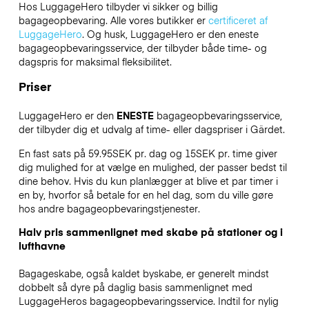
Hos LuggageHero tilbyder vi sikker og billig
bagageopbevaring. Alle vores butikker er
certificeret af
LuggageHero
. Og husk, LuggageHero er den eneste
bagageopbevaringsservice, der tilbyder både time- og
dagspris for maksimal fleksibilitet.
Priser
LuggageHero er den
ENESTE
bagageopbevaringsservice,
der tilbyder dig et udvalg af time- eller dagspriser i Gärdet.
En fast sats på 59.95SEK pr. dag og 15SEK pr. time giver
dig mulighed for at vælge en mulighed, der passer bedst til
dine behov. Hvis du kun planlægger at blive et par timer i
en by, hvorfor så betale for en hel dag, som du ville gøre
hos andre bagageopbevaringstjenester.
Halv pris sammenlignet med skabe på stationer og i
lufthavne
Bagageskabe, også kaldet byskabe, er generelt mindst
dobbelt så dyre på daglig basis sammenlignet med
LuggageHeros bagageopbevaringsservice. Indtil for nylig