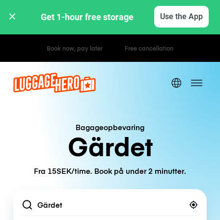
Get 1-hour free storage 
Use the App
Hourly / Daily Rates
Bagageopbevaring
Gärdet
Fra 15SEK/time. Book på under 2 minutter.
Location