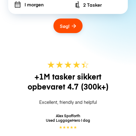
I morgen
2 Tasker
Number of bags
Søg!
★
★
★
★
☆
★
+1M tasker sikkert
opbevaret
4.7
(300k+)
Excellent, friendly and helpful
Alex Spofforth
Used LuggageHero
I dag
★
★
★
★
★