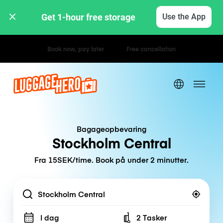
Get 1-hour free storage 
Use the App
Hourly / Daily Rates
Bagageopbevaring
Stockholm Central
Fra 15SEK/time. Book på under 2 minutter.
Location
I dag
2 Tasker
Number of bags