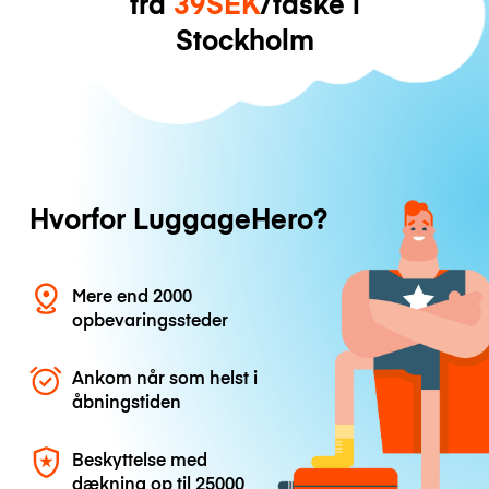
fra
39SEK
/taske i
Stockholm
Hvorfor LuggageHero?
Mere end 2000
opbevaringssteder
Ankom når som helst i
åbningstiden
Beskyttelse med
dækning op til
25000