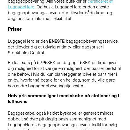
bagageopbevaring. Alle vores butikker er
certificeret af
LuggageHero
. Og husk, LuggageHero er den eneste
bagageopbevaringsservice, der tilbyder både time- og
dagspris for maksimal fleksibilitet.
Priser
LuggageHero er den
ENESTE
bagageopbevaringsservice,
der tilbyder dig et udvalg af time- eller dagspriser i
Stockholm Central.
En fast sats på 59.95SEK pr. dag og 15SEK pr. time giver
dig mulighed for at vælge en mulighed, der passer bedst til
dine behov. Hvis du kun planlægger at blive et par timer i
en by, hvorfor så betale for en hel dag, som du ville gøre
hos andre bagageopbevaringstjenester.
Halv pris sammenlignet med skabe på stationer og i
lufthavne
Bagageskabe, også kaldet byskabe, er generelt mindst
dobbelt så dyre på daglig basis sammenlignet med
LuggageHeros bagageopbevaringsservice. Indtil for nylig