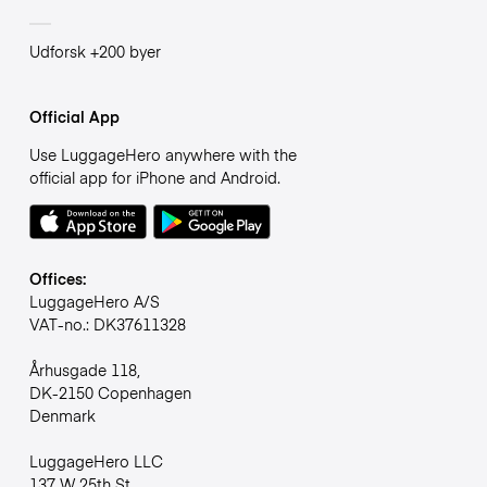
Udforsk +200 byer
Official App
Use LuggageHero anywhere with the
official app for iPhone and Android.
Offices:
LuggageHero A/S
VAT-no.: DK37611328
Århusgade 118,
DK-2150 Copenhagen
Denmark
LuggageHero LLC
137 W 25th St,