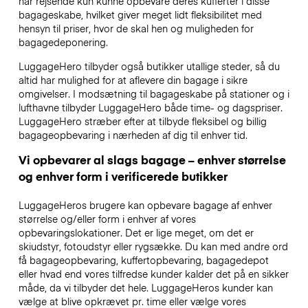
har rejsende kun kunne opbevare deres kufferter i disse
bagageskabe, hvilket giver meget lidt fleksibilitet med
hensyn til priser, hvor de skal hen og muligheden for
bagagedeponering.
LuggageHero tilbyder også butikker utallige steder, så du
altid har mulighed for at aflevere din bagage i sikre
omgivelser. I modsætning til bagageskabe på stationer og i
lufthavne tilbyder LuggageHero både time- og dagspriser.
LuggageHero stræber efter at tilbyde fleksibel og billig
bagageopbevaring i nærheden af dig til enhver tid.
Vi opbevarer al slags bagage – enhver størrelse
og enhver form i verificerede butikker
LuggageHeros brugere kan opbevare bagage af enhver
størrelse og/eller form i enhver af vores
opbevaringslokationer. Det er lige meget, om det er
skiudstyr, fotoudstyr eller rygsække. Du kan med andre ord
få bagageopbevaring, kuffertopbevaring, bagagedepot
eller hvad end vores tilfredse kunder kalder det på en sikker
måde, da vi tilbyder det hele. LuggageHeros kunder kan
vælge at blive opkrævet pr. time eller vælge vores