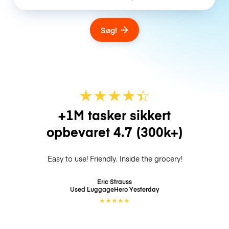
Søg!
★
★
★
★
☆
★
+1M tasker sikkert
opbevaret
4.7
(300k+)
Easy to use! Friendly. Inside the grocery!
Eric Strauss
Used LuggageHero
Yesterday
★
★
★
★
★