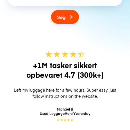
Søg!
★
★
★
★
☆
★
+1M tasker sikkert
opbevaret
4.7
(300k+)
Left my luggage here for a few hours. Super easy, just
follow instructions on the website.
Michael B
Used LuggageHero
Yesterday
★
★
★
★
★