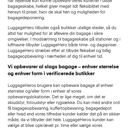
har rejsende kun kunne opbevare deres kufferter i disse
bagageskabe, hvilket giver meget lidt fleksibilitet med
hensyn til priser, hvor de skal hen og muligheden for
bagagedeponering.
LuggageHero tilbyder også butikker utallige steder, så du
altid har mulighed for at aflevere din bagage i sikre
omgivelser. I modsætning til bagageskabe på stationer og i
lufthavne tilbyder LuggageHero både time- og dagspriser.
LuggageHero stræber efter at tilbyde fleksibel og billig
bagageopbevaring i nærheden af dig til enhver tid.
Vi opbevarer al slags bagage – enhver størrelse
og enhver form i verificerede butikker
LuggageHeros brugere kan opbevare bagage af enhver
størrelse og/eller form i enhver af vores
opbevaringslokationer. Det er lige meget, om det er
skiudstyr, fotoudstyr eller rygsække. Du kan med andre ord
få bagageopbevaring, kuffertopbevaring, bagagedepot
eller hvad end vores tilfredse kunder kalder det på en sikker
måde, da vi tilbyder det hele. LuggageHeros kunder kan
vælge at blive opkrævet pr. time eller vælge vores