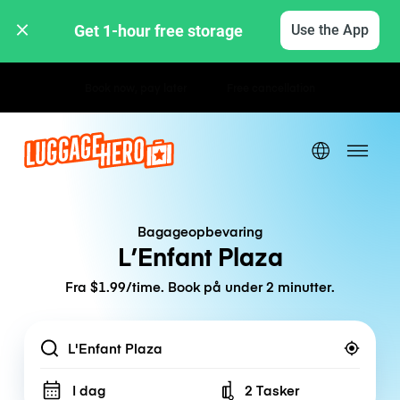
Get 1-hour free storage 
Use the App
Hourly / Daily Rates
Bagageopbevaring
L’Enfant Plaza
Fra $1.99/time. Book på under 2 minutter.
Location
I dag
2 Tasker
Number of bags