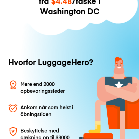
fra
$4.48
/taske i
Washington DC
Hvorfor LuggageHero?
Mere end 2000
opbevaringssteder
Ankom når som helst i
åbningstiden
Beskyttelse med
dækning op til
$3000