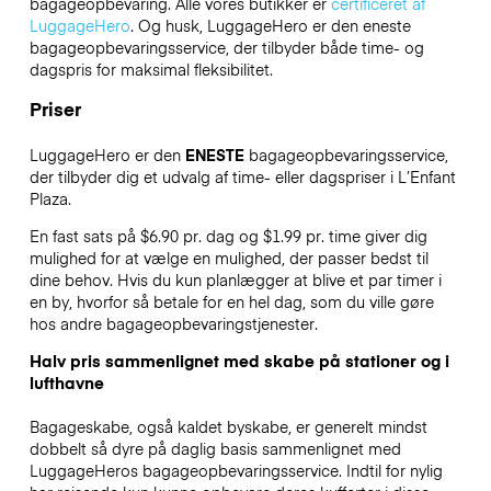
bagageopbevaring. Alle vores butikker er
certificeret af
LuggageHero
. Og husk, LuggageHero er den eneste
bagageopbevaringsservice, der tilbyder både time- og
dagspris for maksimal fleksibilitet.
Priser
LuggageHero er den
ENESTE
bagageopbevaringsservice,
der tilbyder dig et udvalg af time- eller dagspriser i L’Enfant
Plaza.
En fast sats på $6.90 pr. dag og $1.99 pr. time giver dig
mulighed for at vælge en mulighed, der passer bedst til
dine behov. Hvis du kun planlægger at blive et par timer i
en by, hvorfor så betale for en hel dag, som du ville gøre
hos andre bagageopbevaringstjenester.
Halv pris sammenlignet med skabe på stationer og i
lufthavne
Bagageskabe, også kaldet byskabe, er generelt mindst
dobbelt så dyre på daglig basis sammenlignet med
LuggageHeros bagageopbevaringsservice. Indtil for nylig