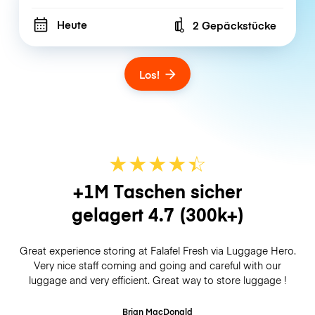
Heute
2 Gepäckstücke
Number of bags
Los!
★
★
★
★
☆
★
+1M Taschen sicher
gelagert
4.7
(300k+)
Great experience storing at Falafel Fresh via Luggage Hero.
Very nice staff coming and going and careful with our
luggage and very efficient. Great way to store luggage !
Brian MacDonald