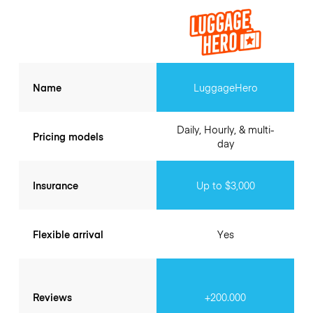
Name
LuggageHero
Daily, Hourly, & multi-
Pricing models
day
Insurance
Up to $3,000
Flexible arrival
Yes
Reviews
+200.000