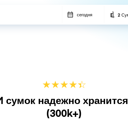
сегодня
2 Су
Number
★
★
★
★
☆
★
M сумок надежно хранитс
(300k+)