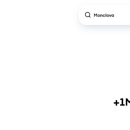
Location
+1