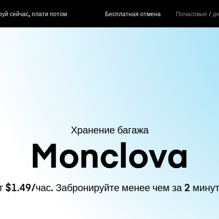
ас, плати потом
Бесплатная отмена
Почасовые / д
Хранение багажа
Monclova
т $1.49/час. Забронируйте менее чем за 2 минут