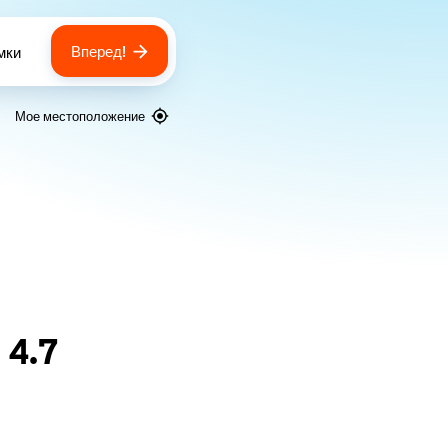
Вперед!
мки
 of bags
Мое местоположение
я
4.7