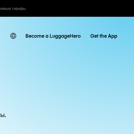
невные тарифы
Become a LuggageHero
Get the App
ы.