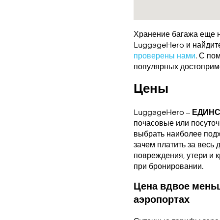
Хранение багажа еще н
LuggageHero и найдите 
проверены нами
. С по
популярных достоприме
Цены
LuggageHero –
ЕДИН
почасовые или посуточн
выбрать наиболее подх
зачем платить за весь 
повреждения, утери и 
при бронировании.
Цена вдвое меньш
аэропортах