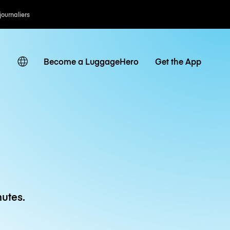
 journaliers
Become a LuggageHero
Get the App
utes.