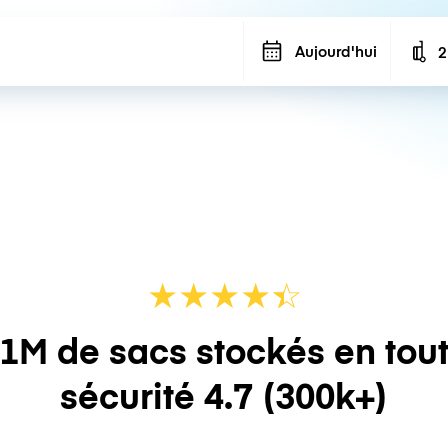
Aujourd'hui
2
N
★
★
★
★
☆
★
1M de sacs stockés en tou
sécurité
4.7
(300k+)