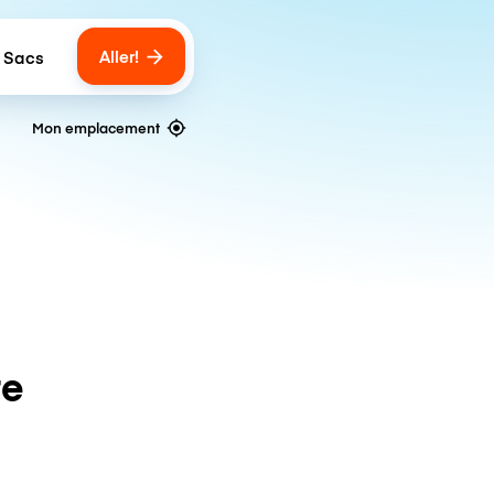
Aller!
 Sacs
umber of bags
Mon emplacement
te