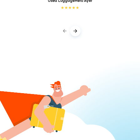
Used LuggageHero
Ayer
★
★
★
★
★