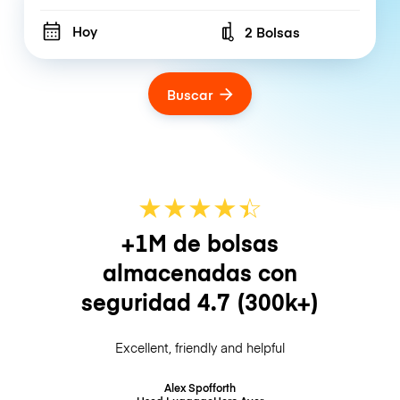
Hoy
2 Bolsas
Number of bags
Buscar
★
★
★
★
☆
★
+1M de bolsas
almacenadas con
seguridad
4.7
(300k+)
Excellent, friendly and helpful
Alex Spofforth