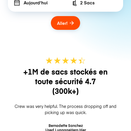
Aujourd'hui
2 Sacs
Number of bags
Aller!
★
★
★
★
☆
★
+1M de sacs stockés en
toute sécurité
4.7
(300k+)
Crew was very helpful. The process dropping off and
picking up was quick.
Bernadette Sanchez
Used LuggageHero
Hier