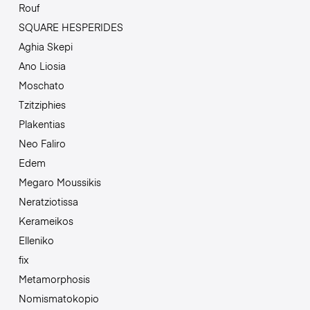
Rouf
SQUARE HESPERIDES
Aghia Skepi
Ano Liosia
Moschato
Tzitziphies
Plakentias
Neo Faliro
Edem
Megaro Moussikis
Neratziotissa
Kerameikos
Elleniko
fix
Metamorphosis
Nomismatokopio