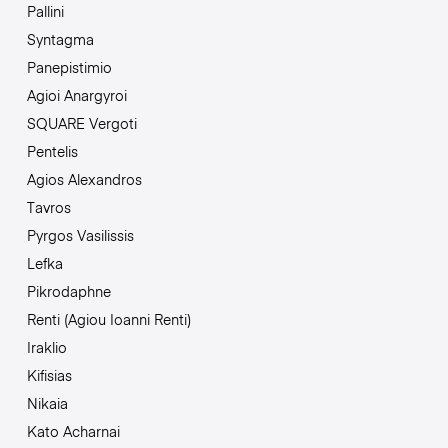
Pallini
Syntagma
Panepistimio
Agioi Anargyroi
SQUARE Vergoti
Pentelis
Agios Alexandros
Tavros
Pyrgos Vasilissis
Lefka
Pikrodaphne
Renti (Agiou Ioanni Renti)
Iraklio
Kifisias
Nikaia
Kato Acharnai