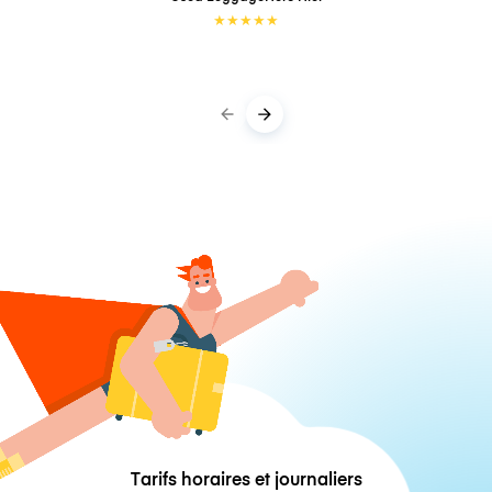
★
★
★
★
★
Tarifs horaires et journaliers