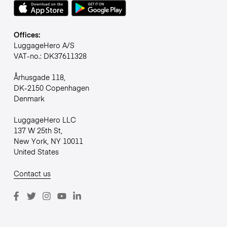
Offices:
LuggageHero A/S
VAT-no.: DK37611328
Århusgade 118,
DK-2150 Copenhagen
Denmark
LuggageHero LLC
137 W 25th St,
New York, NY 10011
United States
Contact us