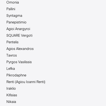
Omonia
Pallini
Syntagma
Panepistimio
Agioi Anargyroi
SQUARE Vergoti
Pentelis
Agios Alexandros
Tavros
Pyrgos Vasilissis
Lefka
Pikrodaphne
Renti (Agiou Ioanni Renti)
Iraklio
Kifisias
Nikaia