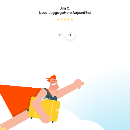
Jim C.
Used LuggageHero
Aujourd'hui
★
★
★
★
★