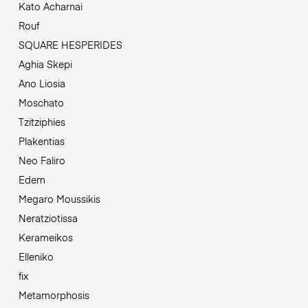
Kato Acharnai
Rouf
SQUARE HESPERIDES
Aghia Skepi
Ano Liosia
Moschato
Tzitziphies
Plakentias
Neo Faliro
Edem
Megaro Moussikis
Neratziotissa
Kerameikos
Elleniko
fix
Metamorphosis