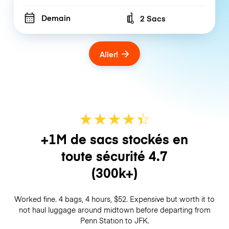
Demain
2 Sacs
Number of bags
Aller!
★
★
★
★
☆
★
+1M de sacs stockés en
toute sécurité
4.7
(300k+)
Worked fine. 4 bags, 4 hours, $52. Expensive but worth it to
not haul luggage around midtown before departing from
Penn Station to JFK.