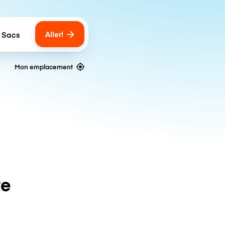
Aller!
 Sacs
umber of bags
Mon emplacement
te