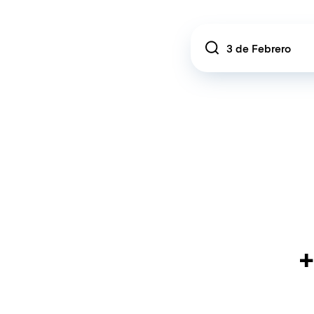
Location
+