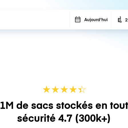
Aujourd'hui
2
N
★
★
★
★
☆
★
1M de sacs stockés en tou
sécurité
4.7
(300k+)