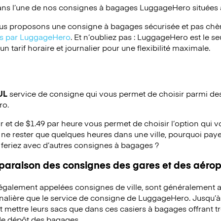
ans l’une de nos consignes à bagages
LuggageHero
situées 
s proposons une consigne à bagages sécurisée et pas chèr
ées par LuggageHero
. Et n’oubliez pas : LuggageHero est le s
 tarif horaire et journalier pour une flexibilité maximale.
UL
service de consigne qui vous permet de choisir parmi des 
ro.
ur et de $1.49 par heure vous permet de choisir l’option qui 
ne rester que quelques heures dans une ville, pourquoi pay
 feriez avec d’autres consignes à bagages ?
mparaison des consignes des gares et des aérop
 également appelées consignes de ville, sont généralement a
rnalière que le service de consigne de LuggageHero. Jusqu’
mettre leurs sacs que dans ces casiers à bagages offrant trè
 de dépôt des bagages.