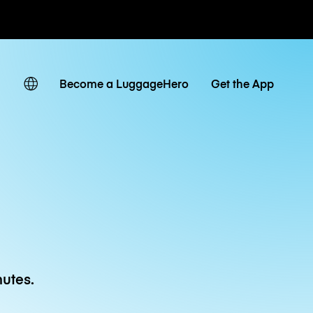
 journaliers
Become a LuggageHero
Get the App
utes.