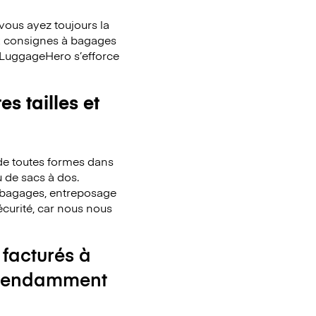
ous ayez toujours la
x consignes à bagages
. LuggageHero s’efforce
s tailles et
de toutes formes dans
u de sacs à dos.
de bagages, entreposage
écurité, car nous nous
 facturés à
ndépendamment