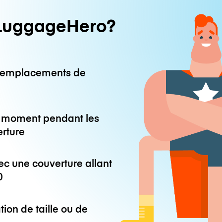
LuggageHero?
0 emplacements de
ut moment pendant les
erture
ec une couverture allant
0
tion de taille ou de