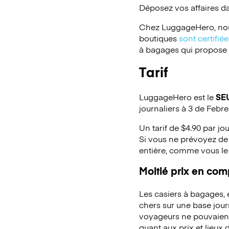
Déposez vos affaires d
Chez LuggageHero, nou
boutiques
sont certifi
à bagages qui propose un
Tarif
LuggageHero est le
SE
journaliers à 3 de Febre
Un tarif de $4.90 par jo
Si vous ne prévoyez de 
entière, comme vous le
Moitié prix en co
Les casiers à bagages,
chers sur une base jou
voyageurs ne pouvaient 
quant aux prix et lieux