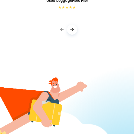
Used LuggageHero
Hier
★
★
★
★
★