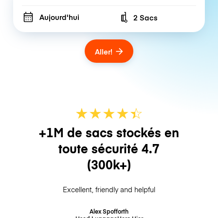
Aujourd'hui
2 Sacs
Number of bags
Aller!
★
★
★
★
☆
★
+1M de sacs stockés en
toute sécurité
4.7
(300k+)
Excellent, friendly and helpful
Alex Spofforth