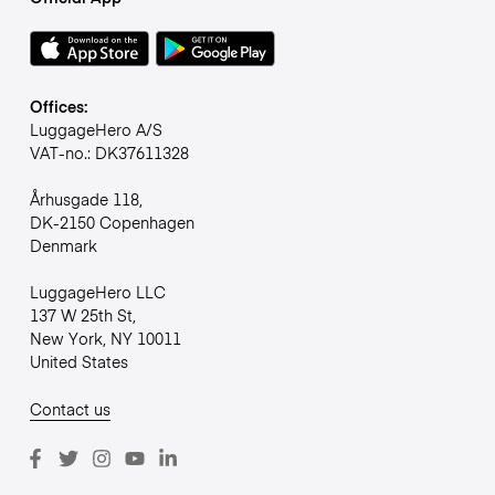
Offices:
LuggageHero A/S
VAT-no.: DK37611328
Århusgade 118,
DK-2150 Copenhagen
Denmark
LuggageHero LLC
137 W 25th St,
New York, NY 10011
United States
Contact us