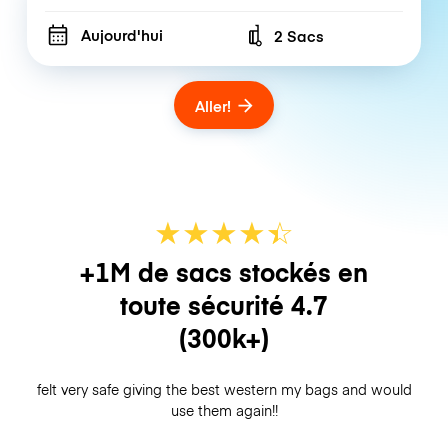
Aujourd'hui
2 Sacs
Number of bags
Aller!
★
★
★
★
☆
★
+1M de sacs stockés en
toute sécurité
4.7
(300k+)
felt very safe giving the best western my bags and would
use them again!!