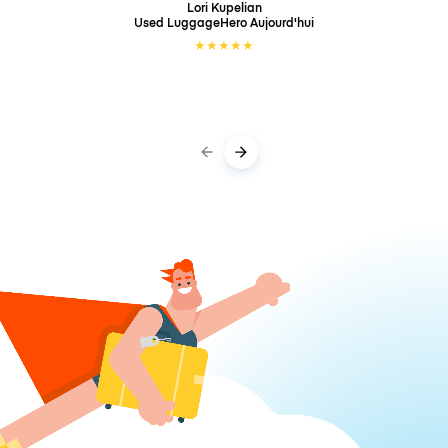
Lori Kupelian
Used LuggageHero
Aujourd'hui
★
★
★
★
★