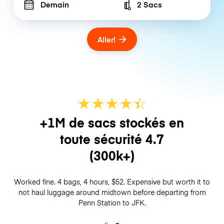
Demain
2 Sacs
Number of bags
Aller!
★
★
★
★
☆
★
+1M de sacs stockés en
toute sécurité
4.7
(300k+)
Worked fine. 4 bags, 4 hours, $52. Expensive but worth it to
not haul luggage around midtown before departing from
Penn Station to JFK.