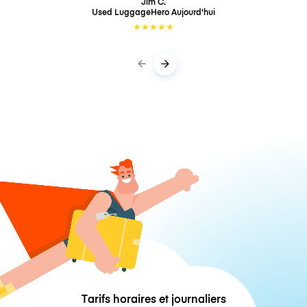
Jim C.
Used LuggageHero
Aujourd'hui
★
★
★
★
★
Tarifs horaires et journaliers