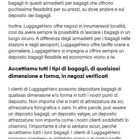
bagagli in questi armadietti per bagagli che offrono
pochissima flessibilità per su prezzi, su dove andare e sul
deposito dei bagagli.
Inoltre, LuggageHero offre negozi in innumerevoli località,
così da avere sempre la possibilità di lasciare i bagagli in un
luogo sicuro. A differenza degli armadietti per i bagagli nelle
stazioni e negli aeroporti, LuggageHero offre tariffe orarie e
giornaliere. LuggageHero si impegna a offrire sempre un
deposito bagagli flessibile ed economico vicino a te.
Accettiamo tutti i tipi di bagagli, di qualsiasi
dimensione e forma, in negozi verificati
I clienti di LuggageHero possono depositare bagagli di
qualsiasi dimensione e/o forma in tutti i nostri punti di
deposito. Non importa che si tratti di attrezzatura da sci,
attrezzatura fotografica o zaini. In altre parole, può essere
un deposito bagagli, un deposito valigie, un deposito
attrezzature: non importa come i nostri clienti soddisfatti lo
chiamino, l’importante è che si sentano sicuri, perché
accettiamo tutti i loro bagagli. I clienti di LuggageHero
possono scegliere un addebito orario o la nostra tariffa