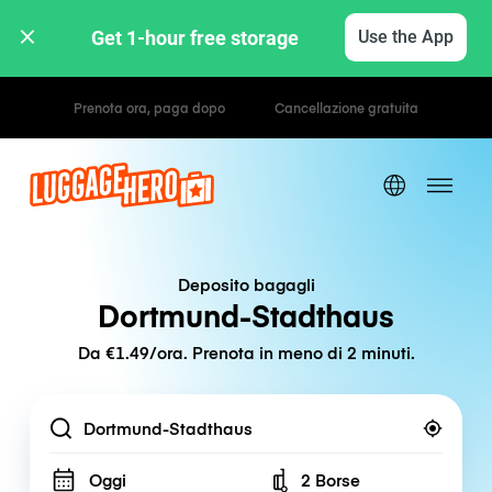
Get 1-hour free storage 
Use the App
Tariffe orarie / giornaliere
Deposito bagagli
Dortmund-Stadthaus
Da €1.49/ora. Prenota in meno di 2 minuti.
Location
Oggi
2 Borse
Number of bags