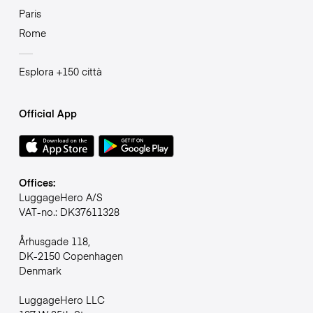
Paris
Rome
Esplora +150 città
Official App
Offices:
LuggageHero A/S
VAT-no.: DK37611328
Århusgade 118,
DK-2150 Copenhagen
Denmark
LuggageHero LLC