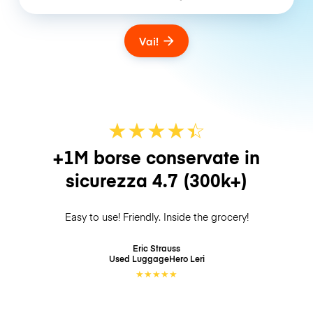
Vai!
★
★
★
★
☆
★
+1M borse conservate in
sicurezza
4.7
(300k+)
Easy to use! Friendly. Inside the grocery!
Eric Strauss
Used LuggageHero
Leri
★
★
★
★
★