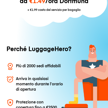
da
€1.49
/ora Dortmund
+
€1.99
costo del servizio per bagaglio
Perché LuggageHero?
Più di 2000 sedi affidabili
Arriva in qualsiasi
momento durante l’orario
di apertura
Protezione con
copertura fino a
€2500