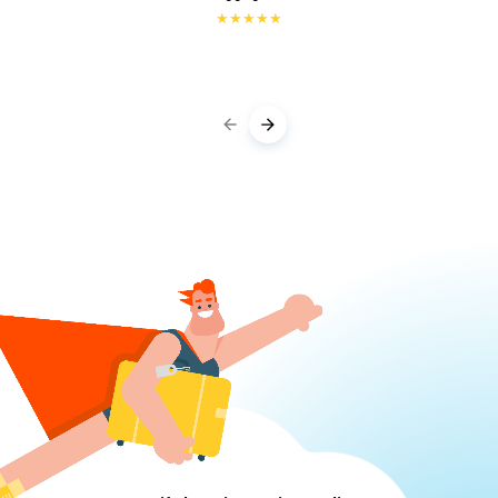
★
★
★
★
★