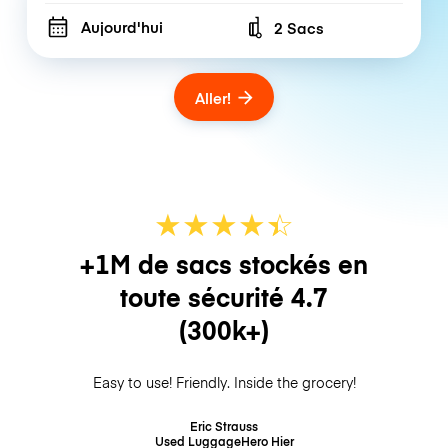
Aujourd'hui
2 Sacs
Number of bags
Aller!
★
★
★
★
☆
★
+1M de sacs stockés en
toute sécurité
4.7
(300k+)
Easy to use! Friendly. Inside the grocery!
Eric Strauss
Used LuggageHero
Hier