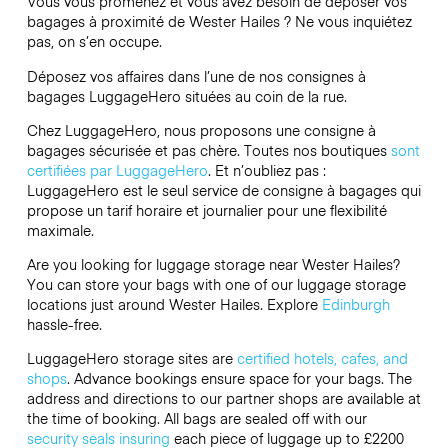
Vous vous promenez et vous avez besoin de déposer vos
bagages à proximité de Wester Hailes ? Ne vous inquiétez
pas, on s’en occupe.
Déposez vos affaires dans l’une de nos consignes à
bagages
LuggageHero
situées au coin de la rue.
Chez LuggageHero, nous proposons une consigne à
bagages sécurisée et pas chère. Toutes nos boutiques
sont
certifiées par LuggageHero
. Et n’oubliez pas :
LuggageHero est le seul service de consigne à bagages qui
propose un tarif horaire et journalier pour une flexibilité
maximale.
Are you looking for luggage storage near Wester Hailes?
You can store your bags with one of our luggage storage
locations just around Wester Hailes. Explore
Edinburgh
hassle-free.
LuggageHero storage sites are
certified hotels, cafes, and
shops
. Advance bookings ensure space for your bags. The
address and directions to our partner shops are available at
the time of booking. All bags are sealed off with our
security seals
insuring
each piece of luggage up to
£2200