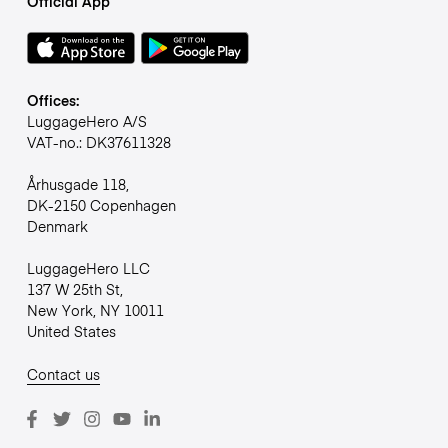
Official App
Offices:
LuggageHero A/S
VAT-no.: DK37611328
Århusgade 118,
DK-2150 Copenhagen
Denmark
LuggageHero LLC
137 W 25th St,
New York, NY 10011
United States
Contact us