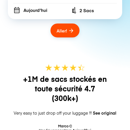
Aujourd'hui
2 Sacs
Number of bags
Aller!
★
★
★
★
☆
★
+1M de sacs stockés en
toute sécurité
4.7
(300k+)
Very easy to just drop off your luggage !!!
See original
Marco C