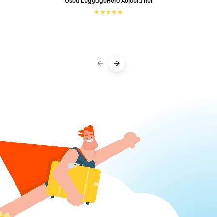
Used LuggageHero
Aujourd'hui
★
★
★
★
★