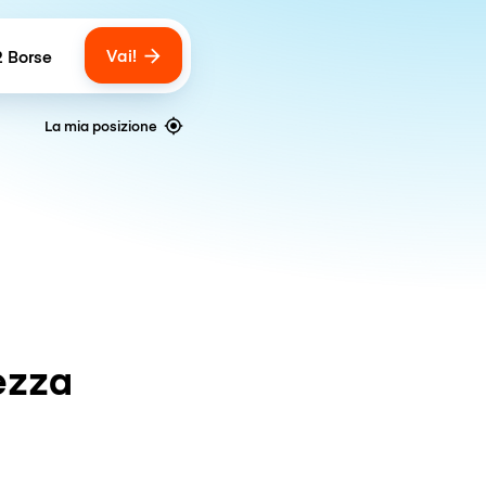
Vai!
2 Borse
umber of bags
La mia posizione
ezza