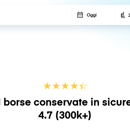
Oggi
N
★
★
★
★
☆
★
 borse conservate in sicur
4.7
(300k+)