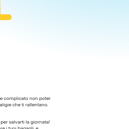
ere complicato non poter
ligie che ti rallentano.
er salvarti la giornata!
e i tuoi bagagli, e