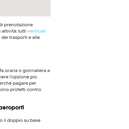
 di prenotazione
tività: tutti
verificati
dei trasporti e alle
fa oraria o giornaliera a
iere l’opzione più
 perché pagare per
sono protetti contro
 aeroporti
no il doppio su base