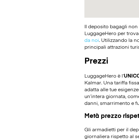
Il deposito bagagli non
LuggageHero per trovare
da noi
. Utilizzando la n
principali attrazioni tur
Prezzi
LuggageHero è l’
UNIC
Kalmar. Una tariffa fiss
adatta alle tue esigenz
un’intera giornata, come
danni, smarrimento e fu
Metà prezzo rispett
Gli armadietti per il d
giornaliera rispetto al 