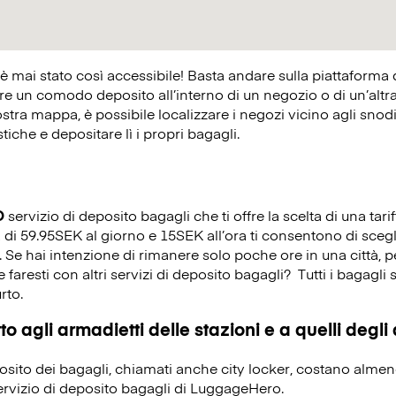
 è mai stato così accessibile! Basta andare sulla piattaforma
 un comodo deposito all’interno di un negozio o di un’altra at
ostra mappa, è possibile localizzare i negozi vicino agli snodi 
istiche e depositare lì i propri bagagli.
O
servizio di deposito bagagli che ti offre la scelta di una tarif
a di 59.95SEK al giorno e 15SEK all’ora ti consentono di scegl
e. Se hai intenzione di rimanere solo poche ore in una città,
 faresti con altri servizi di deposito bagagli?
Tutti i bagagli 
rto.
o agli armadietti delle stazioni e a quelli degli
eposito dei bagagli, chiamati anche city locker, costano alme
servizio di deposito bagagli di LuggageHero.