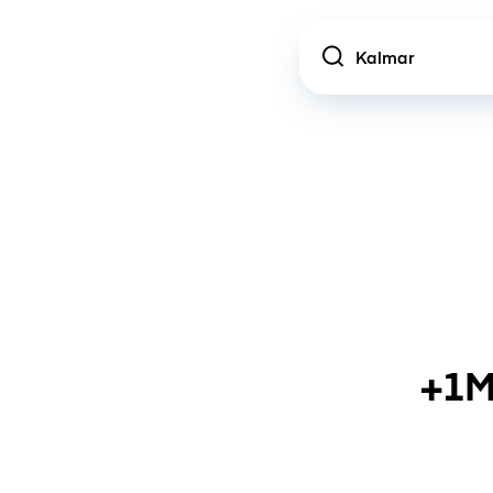
Location
+1M