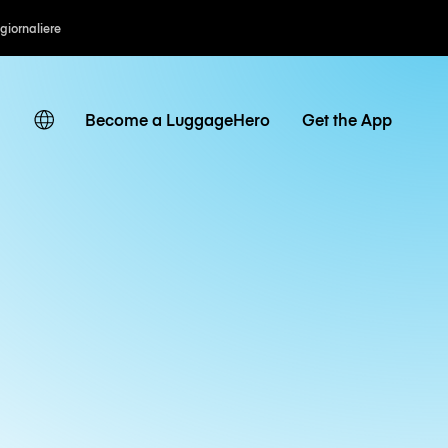
 giornaliere
Become a LuggageHero
Get the App