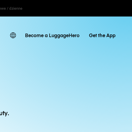
owe / dzienne
Become a LuggageHero
Get the App
ty.