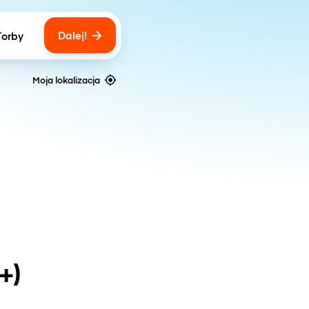
Dalej!
Torby
ber of bags
Moja lokalizacja
+)