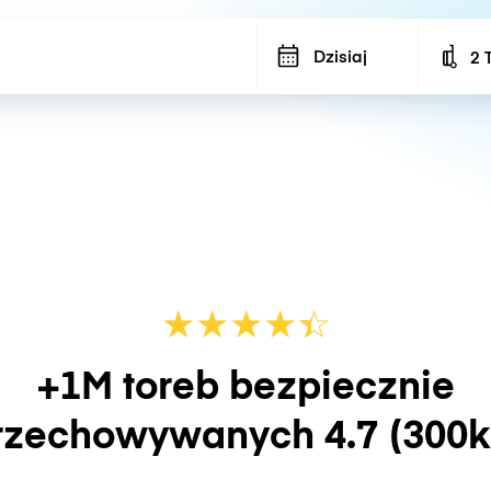
Dzisiaj
2 
Num
★
★
★
★
☆
★
+1M toreb bezpiecznie
rzechowywanych
4.7
(300k