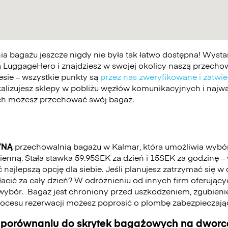
 bagażu jeszcze nigdy nie była tak łatwo dostępna! Wystar
 LuggageHero i znajdziesz w swojej okolicy naszą przechowa
esie – wszystkie punkty są
przez nas zweryfikowane i zatwi
kalizujesz sklepy w pobliżu węzłów komunikacyjnych i najwa
ych możesz przechować swój bagaż.
YNĄ
przechowalnią bagażu w Kalmar, która umożliwia wybó
enną. Stała stawka 59.95SEK za dzień i 15SEK za godzinę –
najlepszą opcję dla siebie. Jeśli planujesz zatrzymać się w
płacić za cały dzień? W odróżnieniu od innych firm oferując
wybór.
Bagaż jest chroniony przed uszkodzeniem, zgubienie
cesu rezerwacji możesz poprosić o plombę zabezpieczają
 porównaniu do skrytek bagażowych na dworca