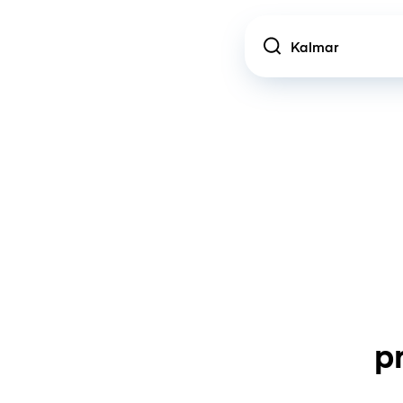
Location
p