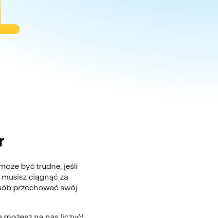
r
oże być trudne, jeśli
 musisz ciągnąć za
posób przechować swój
e możesz na nas liczyć!