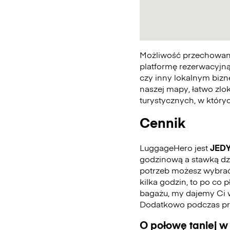
Możliwość przechowania
platformę rezerwacyjną
czy inny lokalnym bizn
naszej mapy, łatwo zlo
turystycznych, w któr
Cennik
LuggageHero jest
JED
godzinową a stawką dzi
potrzeb możesz wybrać 
kilka godzin, to po co 
bagażu, my dajemy Ci 
Dodatkowo podczas pro
O połowę taniej w