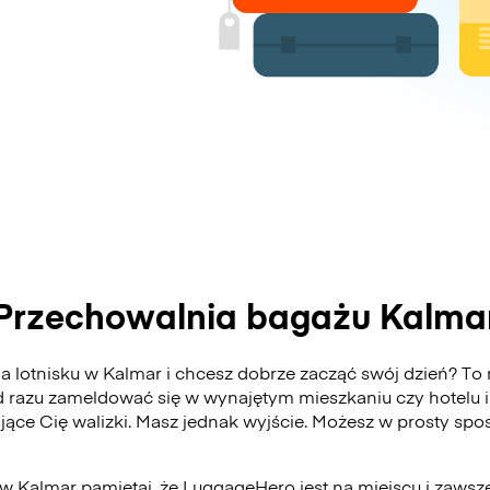
Przechowalnia bagażu Kalma
 lotnisku w Kalmar i chcesz dobrze zacząć swój dzień? To m
 razu zameldować się w wynajętym mieszkaniu czy hotelu i
ające Cię walizki. Masz jednak wyjście. Możesz w prosty s
 w Kalmar pamiętaj, że LuggageHero jest na miejscu i zawsz