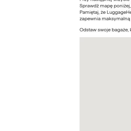
Sprawdź mapę poniżej,
Pamiętaj, że LuggageHe
zapewnia maksymalną 
Odstaw swoje bagaże, k