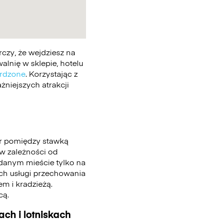
czy, że wejdziesz na
lnię w sklepie, hotelu
erdzone
. Korzystając z
żniejszych atrakcji
r pomiędzy stawką
 w zależności od
 danym mieście tylko na
ych usługi przechowania
m i kradzieżą.
cą.
ch i lotniskach