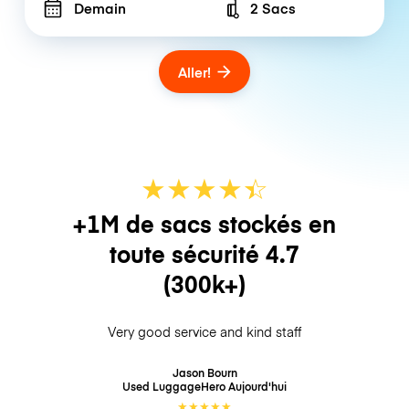
Demain
2 Sacs
Number of bags
Aller!
★
★
★
★
☆
★
+1M de sacs stockés en
toute sécurité
4.7
(300k+)
Very good service and kind staff
Jason Bourn
Used LuggageHero
Aujourd'hui
★
★
★
★
★