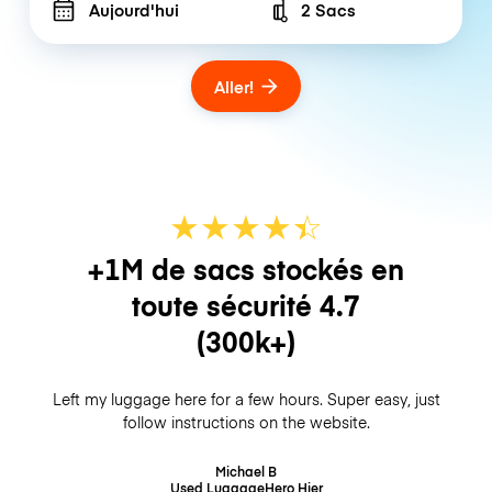
Aujourd'hui
2 Sacs
Number of bags
Aller!
★
★
★
★
☆
★
+1M de sacs stockés en
toute sécurité
4.7
(300k+)
Left my luggage here for a few hours. Super easy, just
follow instructions on the website.
Michael B
Used LuggageHero
Hier