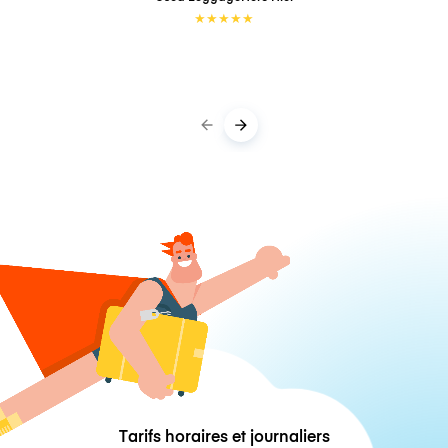
★
★
★
★
★
Tarifs horaires et journaliers