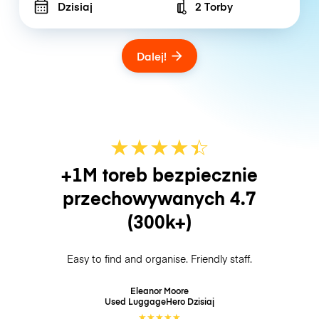
Dzisiaj
2 Torby
Number of bags
Dalej!
★
★
★
★
☆
★
+1M toreb bezpiecznie
przechowywanych
4.7
(300k+)
Easy to find and organise. Friendly staff.
Eleanor Moore
Used LuggageHero
Dzisiaj
★
★
★
★
★