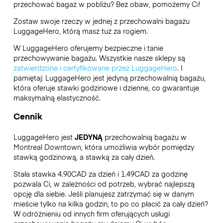
przechować bagaż w pobliżu? Bez obaw, pomożemy Ci!
Zostaw swoje rzeczy w jednej z przechowalni bagażu
LuggageHero
, którą masz tuż za rogiem.
W LuggageHero oferujemy bezpieczne i tanie
przechowywanie bagażu. Wszystkie nasze sklepy są
zatwierdzone i certyfikowane przez LuggageHero
. I
pamiętaj: LuggageHero jest jedyną przechowalnią bagażu,
która oferuje stawki godzinowe i dzienne, co gwarantuje
maksymalną elastyczność.
Cennik
LuggageHero jest
JEDYNĄ
przechowalnią bagażu w
Montreal Downtown, która umożliwia wybór pomiędzy
stawką godzinową, a stawką za cały dzień.
Stała stawka 4.90CAD za dzień i 1.49CAD za godzinę
pozwala Ci, w zależności od potrzeb, wybrać najlepszą
opcję dla siebie. Jeśli planujesz zatrzymać się w danym
mieście tylko na kilka godzin, to po co płacić za cały dzień?
W odróżnieniu od innych firm oferujących usługi