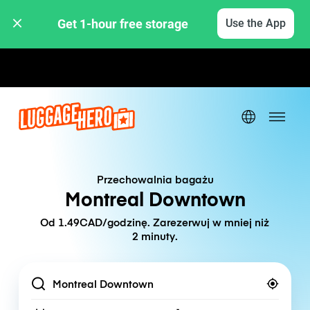
Get 1-hour free storage 
Use the App
Stawki godzinowe / dzienne
Przechowalnia bagażu
Montreal Downtown
Od 1.49CAD/godzinę. Zarezerwuj w mniej niż
2 minuty.
Location