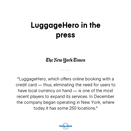
free of charge every time you use our luggage
service. The premium insurance is optional, you can
easily add it when making your booking and it will
cover your bags for up to $3,000/€2500 while being
LuggageHero in the
stored. On the other hand, if you decide not to add
press
insurance, there is always a guarantee of $500. Make
sure you do not pay cash in a drop-off/pick-up shop,
because insurance will not cover any bookings that
are not paid directly through LuggageHero
"LuggageHero, which offers online booking with a
credit card — thus, eliminating the need for users to
have local currency on hand — is one of the most
recent players to expand its services. In December
the company began operating in New York, where
today it has some 250 locations."