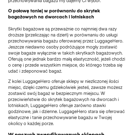
przechowywania bagażu my dajemy Ci wybór.
O połowę taniej w porównaniu do skrytek
bagażowych na dworcach i lotniskach
Skrytki bagażowe są przeważnie co najmniej dwa razy
droższe (przeliczając na dzień) w porównaniu do usługi
przechowywania bagażu oferowanej przez LuggageHero.
Jeszcze niedawno osoby podróżujące mogły zostawić
swoje bagaże wyłącznie w takich skrytkach bagażowych.
Oferują one jednak bardzo małą elastyczność, jeżeli chodzi
o cenę i przede wszystkim miejsce, do którego trzeba się
udać i zdeponować bagaż.
Z kolei LuggageHero oferuje sklepy w niezliczonej ilości
miejsc, dzięki czemu gdziekolwiek jesteś, zawsze możesz
zostawić swój bagaż w bezpiecznym miejscu. W
przeciwieństwie do skrytek bagażowych na dworcach i
lotniskach, LuggageHero oferuje zarówno stawki
godzinowe, jak i dzienne. LuggageHero stara się oferować
elastyczne i tanie przechowywanie bagażu w Twojej
okolicy o każdej porze.
W naszych zweryfikowanych sklepach