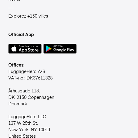
Explorez +150 villes
Official App
Offices:
LuggageHero A/S
VAT-no.: DK37611328
Århusgade 118,
DK-2150 Copenhagen
Denmark
LuggageHero LLC
137 W 25th St,
New York, NY 10011
United States