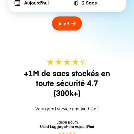
Aujourd'hui
2 Sacs
Number of bags
Aller!
★
★
★
★
☆
★
+1M de sacs stockés en
toute sécurité
4.7
(300k+)
Very good service and kind staff
Jason Bourn
Used LuggageHero
Aujourd'hui
★
★
★
★
★