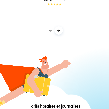
★
★
★
★
★
Tarifs horaires et journaliers