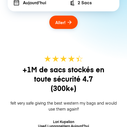
Aujourd'hui
2 Sacs
Number of bags
Aller!
★
★
★
★
☆
★
+1M de sacs stockés en
toute sécurité
4.7
(300k+)
felt very safe giving the best western my bags and would
use them again!!
Lori Kupelian
Used LuggageHero
Aujourd'hui