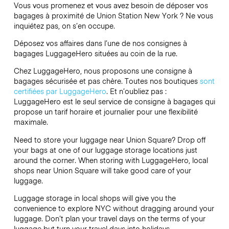
Vous vous promenez et vous avez besoin de déposer vos
bagages à proximité de Union Station New York ? Ne vous
inquiétez pas, on s’en occupe.
Déposez vos affaires dans l’une de nos consignes à
bagages
LuggageHero
situées au coin de la rue.
Chez LuggageHero, nous proposons une consigne à
bagages sécurisée et pas chère. Toutes nos boutiques
sont
certifiées par LuggageHero
. Et n’oubliez pas :
LuggageHero est le seul service de consigne à bagages qui
propose un tarif horaire et journalier pour une flexibilité
maximale.
Need to store your luggage near Union Square? Drop off
your bags at one of our luggage storage locations just
around the corner. When storing with LuggageHero, local
shops near Union Square will take good care of your
luggage.
Luggage storage in local shops will give you the
convenience to explore NYC without dragging around your
luggage. Don’t plan your travel days on the terms of your
luggage but turn your travel days into holidays.