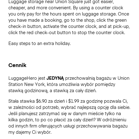
Luggage storage near Union Square just got easier,
cheaper, and more convenient. By using a counter clock
you only pay for the hours spent on luggage storage. Once
you have made a booking, go to the shop, click the green
check-in button, activate the counter clock, and at pick-up,
click the red check-out button to stop the counter clock.
Easy steps to an extra holiday.
Cennik
LuggageHero jest
JEDYNĄ
przechowalnią bagażu w Union
Station New York, która umożliwia wybór pomiędzy
stawką godzinową, a stawką za cały dzień.
Stała stawka $6.90 za dzień i $1.99 za godzinę pozwala Ci,
w zależności od potrzeb, wybrać najlepszą opcję dla siebie.
Jeśli planujesz zatrzymać się w danym mieście tylko na
kilka godzin, to po co płacić za cały dzień? W odróżnieniu
od innych firm oferujących usługi przechowywania bagażu
my dajemy Ci wybór.