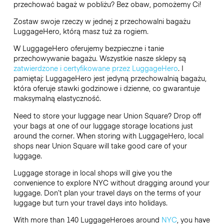
przechować bagaż w pobliżu? Bez obaw, pomożemy Ci!
Zostaw swoje rzeczy w jednej z przechowalni bagażu
LuggageHero
, którą masz tuż za rogiem.
W LuggageHero oferujemy bezpieczne i tanie
przechowywanie bagażu. Wszystkie nasze sklepy są
zatwierdzone i certyfikowane przez LuggageHero
. I
pamiętaj: LuggageHero jest jedyną przechowalnią bagażu,
która oferuje stawki godzinowe i dzienne, co gwarantuje
maksymalną elastyczność.
Need to store your luggage near Union Square? Drop off
your bags at one of our luggage storage locations just
around the corner. When storing with LuggageHero, local
shops near Union Square will take good care of your
luggage.
Luggage storage in local shops will give you the
convenience to explore NYC without dragging around your
luggage. Don’t plan your travel days on the terms of your
luggage but turn your travel days into holidays.
With more than 140 LuggageHeroes around
NYC
, you have