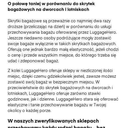
O połowę taniej w porównaniu do skrytek
bagażowych na dworcach i lotniskach
Skrytki bagażowe są przeważnie co najmniej dwa razy
droższe (przeliczając na dzień) w porównaniu do usługi
przechowywania bagażu oferowanej przez LuggageHero.
Jeszcze niedawno osoby podróżujące mogły zostawić
swoje bagaże wyłącznie w takich skrytkach bagażowych.
Oferują one jednak bardzo małą elastyczność, jeżeli chodzi
o cenę i przede wszystkim miejsce, do którego trzeba się
udać i zdeponować bagaż.
Z kolei LuggageHero oferuje sklepy w niezliczonej ilości
miejsc, dzięki czemu gdziekolwiek jesteś, zawsze możesz
zostawić swój bagaż w bezpiecznym miejscu. W
przeciwieństwie do skrytek bagażowych na dworcach i
lotniskach, LuggageHero oferuje zarówno stawki
godzinowe, jak i dzienne. LuggageHero stara się oferować
elastyczne i tanie przechowywanie bagażu w Twojej
okolicy o każdej porze.
W naszych zweryfikowanych sklepach
przechowamy każdy rodzaj bagażu – bez