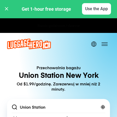
Get 1-hour free storage 
Use the App
Stawki godzinowe / dzienne
Przechowalnia bagażu
Union Station New York
Od $1.99/godzinę. Zarezerwuj w mniej niż 2
minuty.
Location