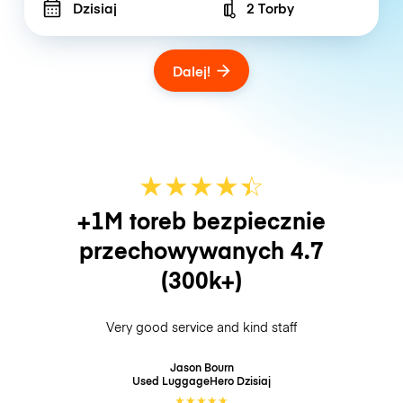
Dzisiaj
2 Torby
Number of bags
Dalej!
★
★
★
★
☆
★
+1M toreb bezpiecznie
przechowywanych
4.7
(300k+)
Very good service and kind staff
Jason Bourn
Used LuggageHero
Dzisiaj
★
★
★
★
★